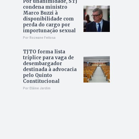
Por unanimidade, STJ
condena ministro
Marco Buzzi à
disponibilidade com
perda do cargo por
importunação sexual
Por Rozeane Feitosa
TJTO forma lista
tríplice para vaga de
desembargador
destinada à advocacia
pelo Quinto
Constitucional
Por Elâine Jardim