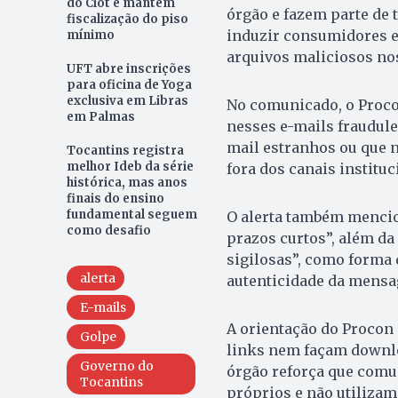
do Ciot e mantém
órgão e fazem parte de t
fiscalização do piso
induzir consumidores e 
mínimo
arquivos maliciosos nos
UFT abre inscrições
para oficina de Yoga
exclusiva em Libras
No comunicado, o Proco
em Palmas
nesses e-mails fraudule
mail estranhos ou que n
Tocantins registra
melhor Ideb da série
fora dos canais instituc
histórica, mas anos
finais do ensino
fundamental seguem
O alerta também mencio
como desafio
prazos curtos”, além da
sigilosas”, como forma 
alerta
autenticidade da mens
E-mails
A orientação do Procon
Golpe
links nem façam downloa
Governo do
órgão reforça que comun
Tocantins
próprios e não utiliza