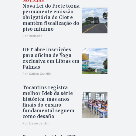
NOTÍCIAS
Nova Lei do Frete torna
permanente emissão
obrigatória do Ciot e
mantém fiscalização do
piso mínimo
Por Redação
UFT abre inscrições
para oficina de Yoga
exclusiva em Libras em
Palmas
Por Gabes Guizilin
Tocantins registra
melhor Ideb da série
histórica, mas anos
finais do ensino
fundamental seguem
como desafio
Por Elâine Jardim