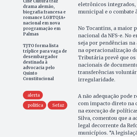
Cine Cultura traz
eletrônicos integrados,
drama alemão,
municipal e o combate à
biografia francesa e
romance LGBTQIA+
nacional em nova
No Tocantins, a maior p
programação em
Palmas
nacional da NFS-e. No e
seja por pendências na 
TJTO forma lista
na operacionalização d
tríplice para vaga de
desembargador
Tributária prevê que os
destinada à
nacionais de documento
advocacia pelo
transferências voluntár
Quinto
Constitucional
irregularidade.
alerta
A não adequação pode re
com impacto direto na c
politica
Sefaz
na execução de política
Silva, comentou que a a
legal decorrente da Ref
municípios. “A legislaç