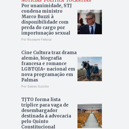
NOTÍCIAS
POLÍTICA
TOCANTINS
Por unanimidade, STJ
condena ministro
Marco Buzzi à
disponibilidade com
perda do cargo por
importunação sexual
Por Rozeane Feitosa
Cine Cultura traz drama
alemão, biografia
francesa e romance
LGBTQIA+ nacional em
nova programação em
Palmas
Por Gabes Guizilin
TJTO forma lista
tríplice para vaga de
desembargador
destinada à advocacia
pelo Quinto
Constitucional