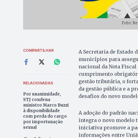
Foto: R
COMPARTILHAR
A Secretaria de Estado d
municípios para assegur
nacional da Nota Fiscal 
cumprimento obrigatóri
gestão tributária, o fo
RELACIONADAS
da gestão pública e a p
Por unanimidade,
desafios do novo model
STJ condena
ministro Marco Buzzi
à disponibilidade
A adoção do padrão naci
com perda do cargo
integra o novo modelo t
por importunação
iniciativa promove a p
sexual
informações entre União