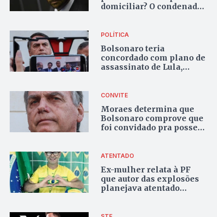
domiciliar? O condenado
é carcereiro dele
mesmo”, diz Eduardo
Bolsonaro
POLÍTICA
Bolsonaro teria
concordado com plano de
assassinato de Lula,
Alckmin e Alexandre de
Moraes
CONVITE
Moraes determina que
Bolsonaro comprove que
foi convidado pra posse
de Trump
ATENTADO
Ex-mulher relata à PF
que autor das explosões
planejava atentado
contra ministro do STF
STF