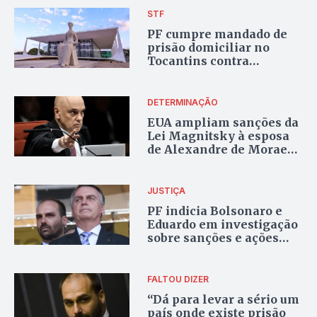
STF
PF cumpre mandado de
prisão domiciliar no
Tocantins contra
condenado por trama
golpista
DETERMINAÇÃO
EUA ampliam sanções da
Lei Magnitsky à esposa
de Alexandre de Moraes
e ao Instituto Lex
JUSTIÇA
PF indicia Bolsonaro e
Eduardo em investigação
sobre sanções e ações
nos Estados Unidos
FALTOU DIZER
“Dá para levar a sério um
país onde existe prisão