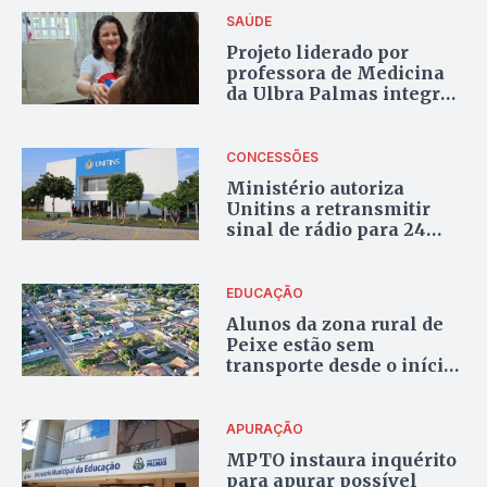
SAÚDE
Projeto liderado por
professora de Medicina
da Ulbra Palmas integra
rede da Fiocruz para
diagnóstico precoce da
hanseníase
CONCESSÕES
Ministério autoriza
Unitins a retransmitir
sinal de rádio para 24
municípios do Tocantins
EDUCAÇÃO
Alunos da zona rural de
Peixe estão sem
transporte desde o início
do ano letivo, diz MP
APURAÇÃO
MPTO instaura inquérito
para apurar possível