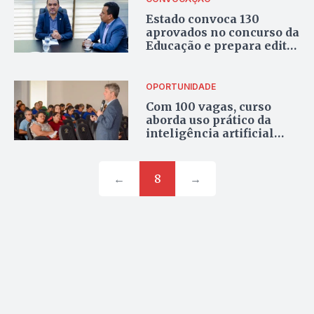
Estado convoca 130
aprovados no concurso da
Educação e prepara edital
para redistribuição de
vagas
OPORTUNIDADE
Com 100 vagas, curso
aborda uso prático da
inteligência artificial
para produtividade e
criatividade em Palmas
←
8
→