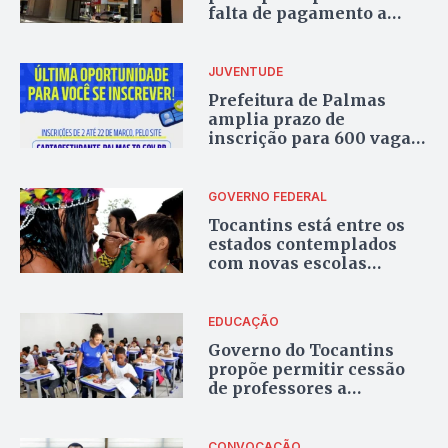
falta de pagamento a
supervisores e
orientadores em Palmas
JUVENTUDE
Prefeitura de Palmas
amplia prazo de
inscrição para 600 vagas
do Cartão do Estudante
2026
GOVERNO FEDERAL
Tocantins está entre os
estados contemplados
com novas escolas
indígenas em pacote de
R$ 785 milhões do MEC
EDUCAÇÃO
Governo do Tocantins
propõe permitir cessão
de professores a
entidades sem fins
lucrativos com ônus para
o estado
CONVOCAÇÃO