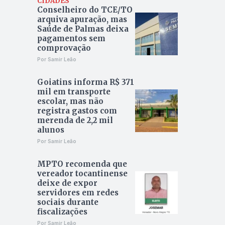
CIDADES
Conselheiro do TCE/TO
arquiva apuração, mas
Saúde de Palmas deixa
pagamentos sem
comprovação
Por Samir Leão
Goiatins informa R$ 371
mil em transporte
escolar, mas não
registra gastos com
merenda de 2,2 mil
alunos
Por Samir Leão
MPTO recomenda que
vereador tocantinense
deixe de expor
servidores em redes
sociais durante
fiscalizações
Por Samir Leão