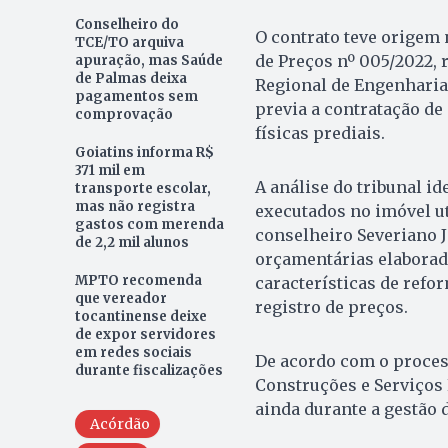
Conselheiro do
O contrato teve origem 
TCE/TO arquiva
de Preços nº 005/2022, 
apuração, mas Saúde
de Palmas deixa
Regional de Engenharia
pagamentos sem
previa a contratação de
comprovação
físicas prediais.
Goiatins informa R$
371 mil em
A análise do tribunal id
transporte escolar,
mas não registra
executados no imóvel uti
gastos com merenda
conselheiro Severiano J
de 2,2 mil alunos
orçamentárias elaborad
MPTO recomenda
características de refo
que vereador
registro de preços.
tocantinense deixe
de expor servidores
em redes sociais
De acordo com o proces
durante fiscalizações
Construções e Serviços 
ainda durante a gestão d
Acórdão