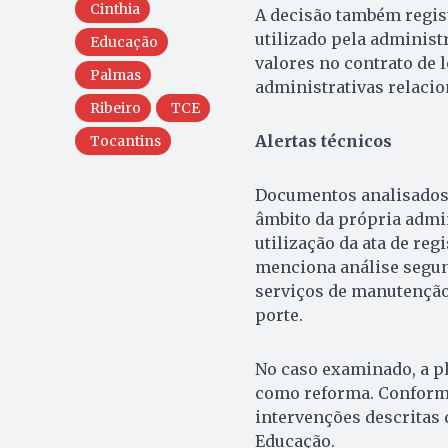
Cinthia
A decisão também regist
utilizado pela adminis
Educação
valores no contrato de
Palmas
administrativas relaci
Ribeiro
TCE
Alertas técnicos
Tocantins
Documentos analisados 
âmbito da própria admi
utilização da ata de reg
menciona análise segund
serviços de manutenção
porte.
No caso examinado, a pl
como reforma. Conforme
intervenções descritas 
Educação.