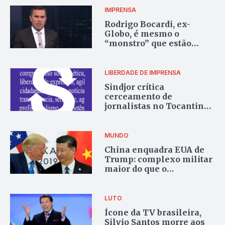
IMPRENSA
Rodrigo Bocardi, ex-
Globo, é mesmo o
“monstro” que estão
pintando?
LIBERDADE DE IMPRENSA
Sindjor crítica
cerceamento de
jornalistas no Tocantins
e aponta ameaças à
profissão
MUNDO
China enquadra EUA de
Trump: complexo militar
maior do que o
Pentágono e tecnologia
avançada (DeepSeek)
LUTO
Ícone da TV brasileira,
Silvio Santos morre aos