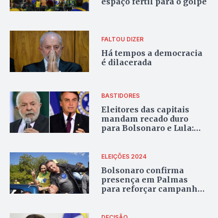
espaço fértil para o golpe
FALTOU DIZER
Há tempos a democracia
é dilacerada
BASTIDORES
Eleitores das capitais
mandam recado duro
para Bolsonaro e Lula:
Brasil marcha para o
centro
ELEIÇÕES 2024
Bolsonaro confirma
presença em Palmas
para reforçar campanha
de Janad Valcari na reta
final das eleições
municipais
DECISÃO