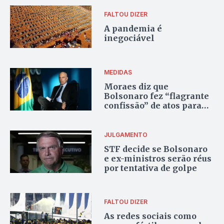
FALTOU DIZER
A pandemia é
inegociável
MEDIDAS
Moraes diz que
Bolsonaro fez “flagrante
confissão” de atos para
obstruir a Justiça
JULGAMENTO
STF decide se Bolsonaro
e ex-ministros serão réus
por tentativa de golpe
FALTOU DIZER
As redes sociais como