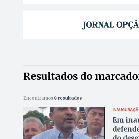
Resultados do marcador
Encontramos
8 resultados
INAUGURAÇÃ
Em inau
defende
do des