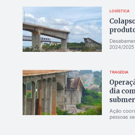
LOGÍSTICA
Colapso
produto
Desabament
2024/2025
TRAGÉDIA
Operaçã
dia com
submer
Ação coord
pessoas se