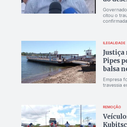
Governador
citou o tr
confirmada
ILEGALIDADE
Justiça
Pipes p
balsa n
Empresa foi
travessia e
REMOÇÃO
Veículo
Kubitsc