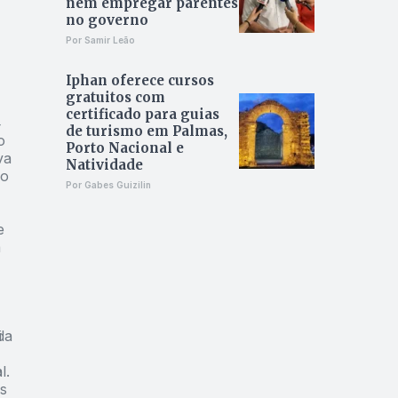
nem empregar parentes
no governo
Por Samir Leão
Iphan oferece cursos
gratuitos com
certificado para guias
4
de turismo em Palmas,
o
Porto Nacional e
va
Natividade
ão
Por Gabes Guizilin
e
a
da
i
l.
o
s