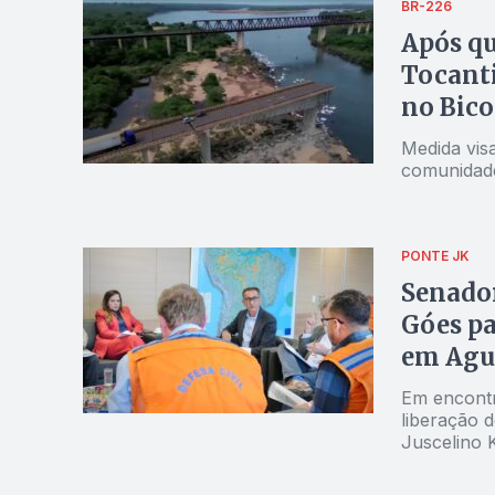
BR-226
Após qu
Tocant
no Bico
Medida visa
comunidade
PONTE JK
Senador
Góes pa
em Agu
Em encontr
liberação d
Juscelino 