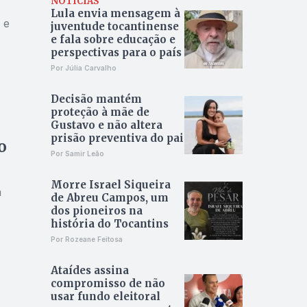
NOTÍCIAS
Lula envia mensagem à
 e
juventude tocantinense
e fala sobre educação e
perspectivas para o país
Por Júlia Carvalho
Decisão mantém
proteção à mãe de
a
Gustavo e não altera
prisão preventiva do pai
o
Por Samir Leão
Morre Israel Siqueira
a
de Abreu Campos, um
dos pioneiros na
história do Tocantins
Por Rozeane Feitosa
Ataídes assina
compromisso de não
usar fundo eleitoral