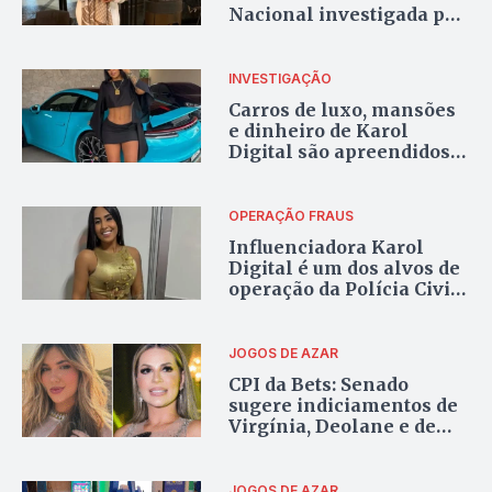
Nacional investigada por
envolvimento com jogos
ilegais
INVESTIGAÇÃO
Carros de luxo, mansões
e dinheiro de Karol
Digital são apreendidos
durante operação
Araguaína
OPERAÇÃO FRAUS
Influenciadora Karol
Digital é um dos alvos de
operação da Polícia Civil
contra jogos ilegais em
Araguaína
JOGOS DE AZAR
CPI da Bets: Senado
sugere indiciamentos de
Virgínia, Deolane e de
outros 14 envolvidos
JOGOS DE AZAR