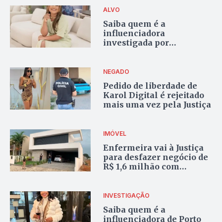
ALVO
Saiba quem é a
influenciadora
investigada por
exploração ilegal de
jogos e lavagem de
dinheiro no Tocantins
NEGADO
Pedido de liberdade de
Karol Digital é rejeitado
mais uma vez pela Justiça
IMÓVEL
Enfermeira vai à Justiça
para desfazer negócio de
R$ 1,6 milhão com
influenciadora de Porto
Nacional investigada por
lavagem de dinheiro
INVESTIGAÇÃO
Saiba quem é a
influenciadora de Porto