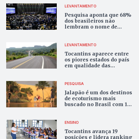
LEVANTAMENTO
Pesquisa aponta que 68%
dos brasileiros não
lembram o nome de
nenhum deputado
federal
LEVANTAMENTO
Tocantins aparece entre
os piores estados do país
em qualidade das
rodovias e ocupa a 24ª
posição em ranking
nacional
PESQUISA
Jalapão é um dos destinos
de ecoturismo mais
buscado no Brasil com 116
mil pesquisas mensais,
mostra levantamento
ENSINO
Tocantins avança 19
posições e lidera ranking