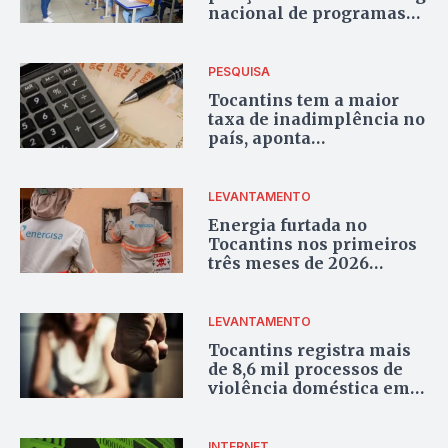
nacional de programas
de avaliação da educação
básica com o Saeto
PESQUISA
Tocantins tem a maior
taxa de inadimplência no
país, aponta
levantamento
LEVANTAMENTO
Energia furtada no
Tocantins nos primeiros
três meses de 2026
poderia abastecer a
cidade de Peixe, diz
concessionária
LEVANTAMENTO
Tocantins registra mais
de 8,6 mil processos de
violência doméstica em
2025 e fica em 2° no
ranking do Escavador
INTERNET