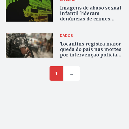
Imagens de abuso sexual
infantil lideram
denúncias de crimes
cibernéticos no Brasil
com mais de 63 mil casos
em 2025
DADOS
Tocantins registra maior
queda do país nas mortes
por intervenção policial
durante 2025
1
→