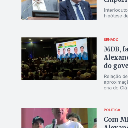
Interlocut
hipótese de
SENADO
MDB, fa
Alexand
do gove
Relação de
aproximaçã
cria do Clã
POLÍTICA
Com MDB
Alexan