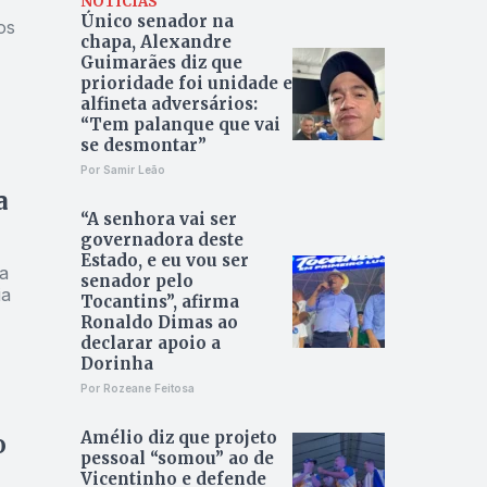
NOTÍCIAS
Único senador na
os
chapa, Alexandre
Guimarães diz que
prioridade foi unidade e
alfineta adversários:
“Tem palanque que vai
se desmontar”
Por Samir Leão
a
“A senhora vai ser
governadora deste
Estado, e eu vou ser
a
senador pelo
ia
Tocantins”, afirma
Ronaldo Dimas ao
declarar apoio a
Dorinha
Por Rozeane Feitosa
Amélio diz que projeto
o
pessoal “somou” ao de
Vicentinho e defende