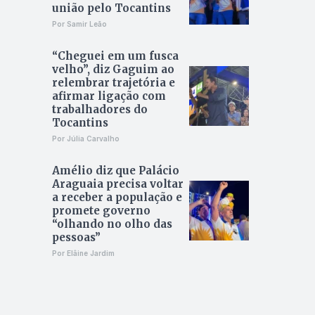
união pelo Tocantins
Por Samir Leão
“Cheguei em um fusca
velho”, diz Gaguim ao
relembrar trajetória e
afirmar ligação com
trabalhadores do
Tocantins
Por Júlia Carvalho
Amélio diz que Palácio
Araguaia precisa voltar
a receber a população e
promete governo
“olhando no olho das
pessoas”
Por Elâine Jardim