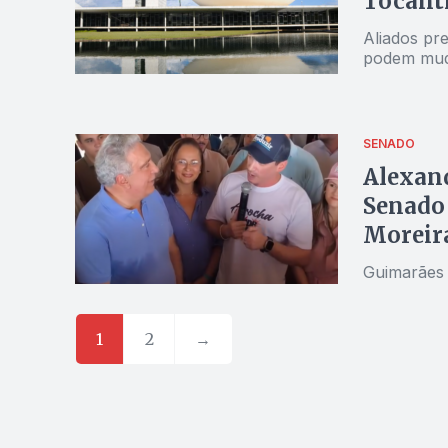
Tocant
Aliados pre
podem muda
SENADO
Alexan
Senado 
Moreir
Guimarães 
1
2
→