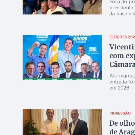
Fora do pr
presidente 
da base e 
Alexandre 
ELEIÇÕES 20
Vicenti
com exp
Câmara
Ato marcad
entrada fo
em 2026
INGRESSÃO
De olho
de Arag