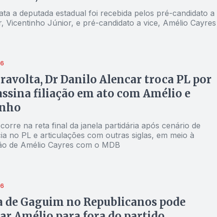
ta a deputada estadual foi recebida pelos pré-candidato a
, Vicentinho Júnior, e pré-candidato a vice, Amélio Cayres
26
ravolta, Dr Danilo Alencar troca PL por
ssina filiação em ato com Amélio e
inho
rre na reta final da janela partidária após cenário de
a no PL e articulações com outras siglas, em meio à
ão de Amélio Cayres com o MDB
26
a de Gaguim no Republicanos pode
r Amélio para fora do partido