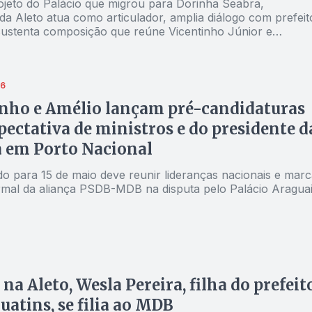
ojeto do Palácio que migrou para Dorinha Seabra,
da Aleto atua como articulador, amplia diálogo com prefeit
sustenta composição que reúne Vicentinho Júnior e
Guimarães na majoritária
26
nho e Amélio lançam pré-candidaturas
ectativa de ministros e do presidente d
 em Porto Nacional
o para 15 de maio deve reunir lideranças nacionais e marc
rmal da aliança PSDB-MDB na disputa pelo Palácio Aragua
 na Aleto, Wesla Pereira, filha do prefeit
uatins, se filia ao MDB