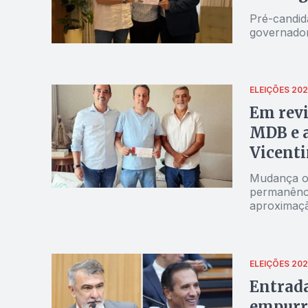
Pré-candida
governador
ELEIÇÕES 20
Em revi
MDB e a
Vicent
Mudança oco
permanênci
aproximaç
ELEIÇÕES 20
Entrad
empurra