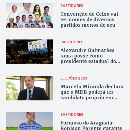
BASTIDORES
Convenção de Celso vai
ter nomes de diversos
partidos menos do seu
BASTIDORES
Alexandre Guimarães
toma posse como
presidente estadual do
MDB em evento com
presença de ministro e
governador do Pará
ELEIÇÕES 2024
Marcelo Miranda declara
que o MDB poderá ter
candidato próprio em
Palmas
BASTIDORES
Formoso do Araguaia:
Ronison Parente garante