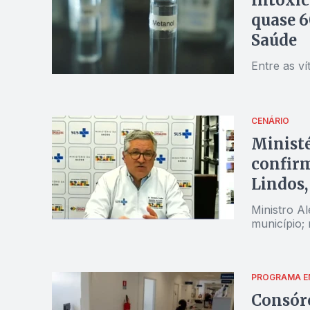
Intoxic
quase 6
Saúde
Entre as v
CENÁRIO
Ministé
confir
Lindos,
Ministro A
PROGRAMA E
Consórc