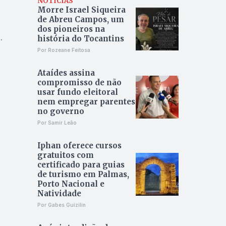
NOTÍCIAS
Morre Israel Siqueira
de Abreu Campos, um
dos pioneiros na
história do Tocantins
Por Rozeane Feitosa
Ataídes assina
compromisso de não
usar fundo eleitoral
nem empregar parentes
no governo
Por Samir Leão
Iphan oferece cursos
gratuitos com
certificado para guias
de turismo em Palmas,
Porto Nacional e
Natividade
Por Gabes Guizilin