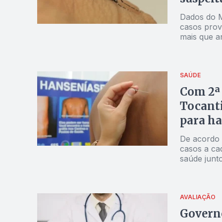
Dados do M
casos prov
mais que 
bimestre
SAÚDE
Com 2ª 
Tocanti
para h
De acordo 
casos a ca
saúde junt
AVALIAÇÃO
Govern