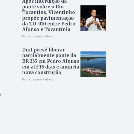
Após interdição da
ponte sobre o Rio
Tocantins, Vicentinho
propõe pavimentação
da TO-010 entre Pedro
Afonso e Tocantínia
Por Rozeane Feitosa
Dnit prevê liberar
parcialmente ponte da
BR-235 em Pedro Afonso
em até 15 dias e anuncia
nova construção
Por Rozeane Feitosa
u
e