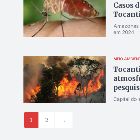
Casos 
Tocanti
Amazonas l
em 2024
MEIO AMBIEN
Tocanti
atmosfé
pesquis
Capital do
1
2
→