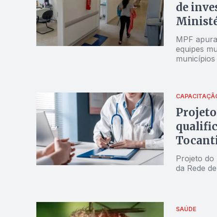
de inve
Ministé
MPF apura 
equipes mul
municípios
CAPACITAÇÃ
Projeto
qualifi
Tocant
Projeto do 
da Rede de 
SAÚDE