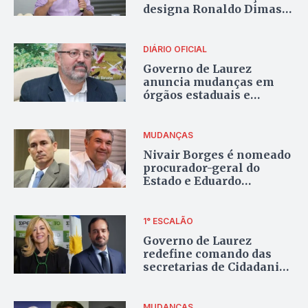
designa Ronaldo Dimas
para comandar
interinamente Secretaria
das Cidades
DIÁRIO OFICIAL
Governo de Laurez
anuncia mudanças em
órgãos estaduais e
Divaldo Rezende assume
comando da Semarh
MUDANÇAS
Nivair Borges é nomeado
procurador-geral do
Estado e Eduardo
Sobrinho secretário de
Relações Institucionais
1° ESCALÃO
Governo de Laurez
redefine comando das
secretarias de Cidadania,
Indústria e
Investimentos
MUDANÇAS