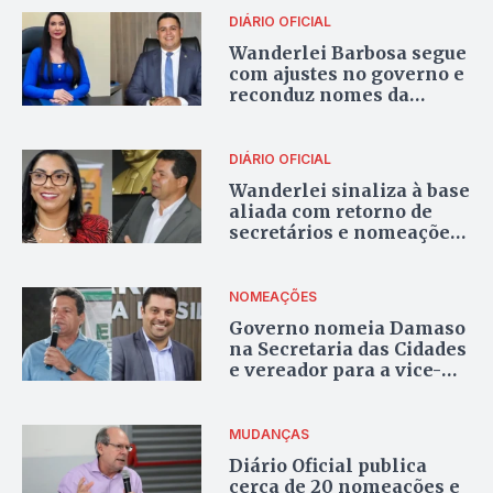
DIÁRIO OFICIAL
Wanderlei Barbosa segue
com ajustes no governo e
reconduz nomes da
própria gestão
DIÁRIO OFICIAL
Wanderlei sinaliza à base
aliada com retorno de
secretários e nomeações
ligadas a deputados
NOMEAÇÕES
Governo nomeia Damaso
na Secretaria das Cidades
e vereador para a vice-
presidência do
Naturatins
MUDANÇAS
Diário Oficial publica
cerca de 20 nomeações e