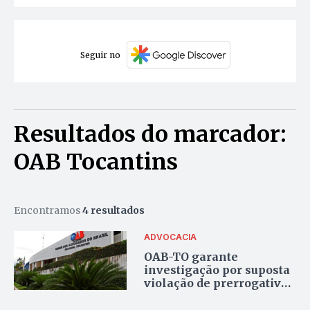
Seguir no
Resultados do marcador:
OAB Tocantins
Encontramos
4 resultados
ADVOCACIA
OAB-TO garante
investigação por suposta
violação de prerrogativas
e violência de gênero por
juiz