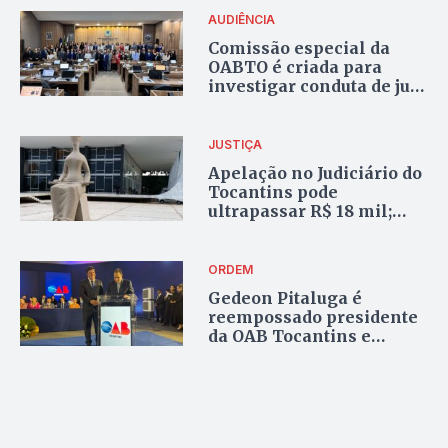
AUDIÊNCIA
Comissão especial da
OABTO é criada para
investigar conduta de juiz
em Augustinópolis
JUSTIÇA
Apelação no Judiciário do
Tocantins pode
ultrapassar R$ 18 mil;
OAB-TO luta contra
aumento das custas no
STF
ORDEM
Gedeon Pitaluga é
reempossado presidente
da OAB Tocantins e
afirma que fará a melhor
gestão da história da
advocacia