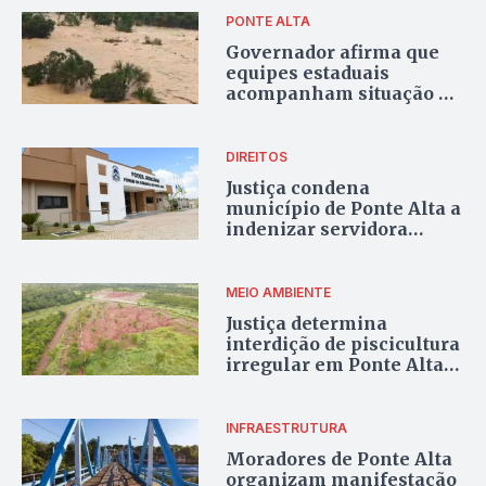
Bonito
PONTE ALTA
Governador afirma que
equipes estaduais
acompanham situação do
rompimento de barragem
desde as primeiras horas
DIREITOS
Justiça condena
município de Ponte Alta a
indenizar servidora
demitida durante
gravidez
MEIO AMBIENTE
Justiça determina
interdição de piscicultura
irregular em Ponte Alta
do Tocantins após ação
do MPTO
INFRAESTRUTURA
Moradores de Ponte Alta
organizam manifestação