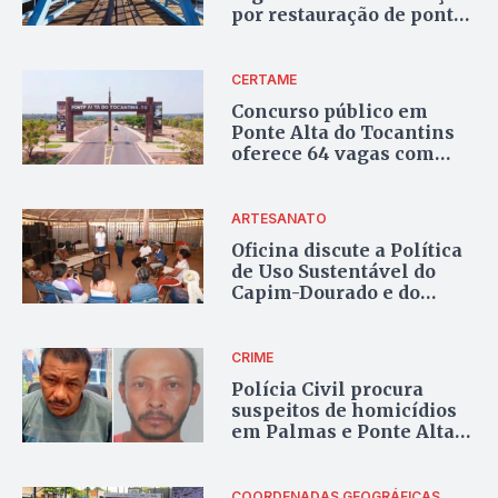
por restauração de ponte
em risco de colapso
CERTAME
Concurso público em
Ponte Alta do Tocantins
oferece 64 vagas com
salários de até R$ 3,4 mil
ARTESANATO
Oficina discute a Política
de Uso Sustentável do
Capim-Dourado e do
Buriti em Ponte Alta do
TO
CRIME
Polícia Civil procura
suspeitos de homicídios
em Palmas e Ponte Alta
do Tocantins
COORDENADAS GEOGRÁFICAS