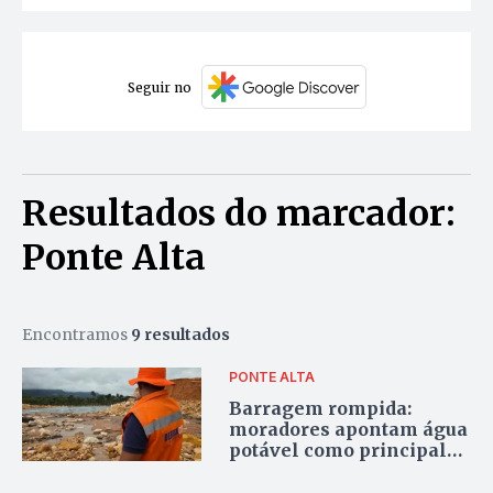
Seguir no
Resultados do marcador:
Ponte Alta
Encontramos
9 resultados
PONTE ALTA
Barragem rompida:
moradores apontam água
potável como principal
demanda nas residências
ao longo do Ribeirão