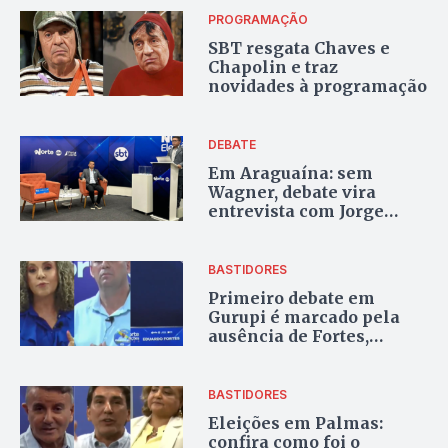
PROGRAMAÇÃO
SBT resgata Chaves e
Chapolin e traz
novidades à programação
DEBATE
Em Araguaína: sem
Wagner, debate vira
entrevista com Jorge
Frederico
BASTIDORES
Primeiro debate em
Gurupi é marcado pela
ausência de Fortes,
legado de Laurez e
inexperiência de Pisoni
BASTIDORES
Eleições em Palmas:
confira como foi o