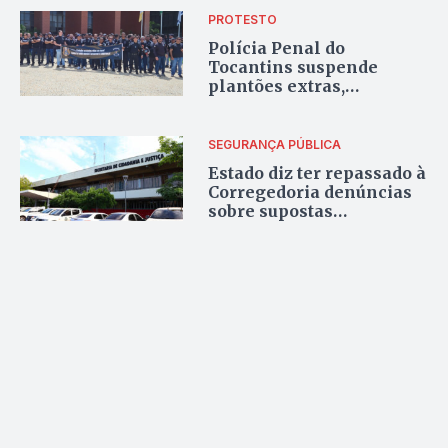
PROTESTO
Polícia Penal do
Tocantins suspende
plantões extras,
restringe visitas íntimas
e pede retirada de
administrativos da
SEGURANÇA PÚBLICA
carceragem
Estado diz ter repassado à
Corregedoria denúncias
sobre supostas
irregularidades na
Central de Alvarás de
Soltura