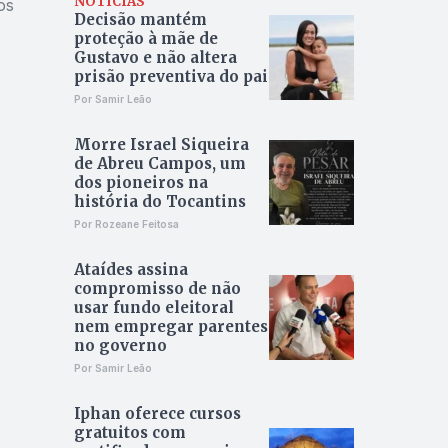
NOTÍCIAS
os
Decisão mantém
proteção à mãe de
Gustavo e não altera
prisão preventiva do pai
Por Samir Leão
Morre Israel Siqueira
de Abreu Campos, um
dos pioneiros na
história do Tocantins
Por Rozeane Feitosa
Ataídes assina
compromisso de não
usar fundo eleitoral
nem empregar parentes
no governo
Por Samir Leão
Iphan oferece cursos
gratuitos com