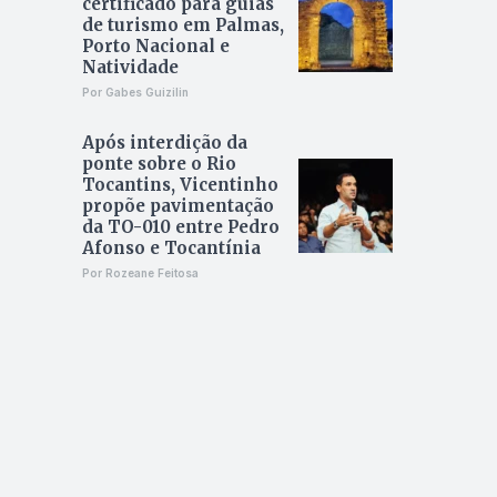
certificado para guias
de turismo em Palmas,
Porto Nacional e
Natividade
Por Gabes Guizilin
Após interdição da
ponte sobre o Rio
Tocantins, Vicentinho
propõe pavimentação
da TO-010 entre Pedro
Afonso e Tocantínia
Por Rozeane Feitosa