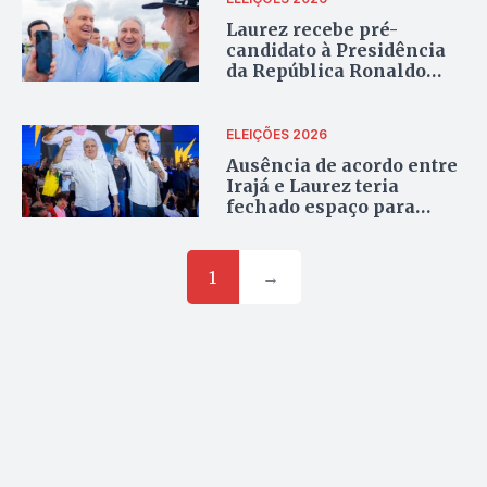
Laurez recebe pré-
candidato à Presidência
da República Ronaldo
Caiado em agenda no
Farm Day, em Cariri
ELEIÇÕES 2026
Ausência de acordo entre
Irajá e Laurez teria
fechado espaço para
Cinthia e limitado avanço
no grupo majoritário
1
→