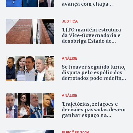
avança com chapa
formada por Irajá e Paulo
Mourão
JUSTIÇA
TJTO mantém estrutura
da Vice-Governadoria e
desobriga Estado de
reinstalar gabinete no
Palácio Araguaia
ANÁLISE
Se houver segundo turno,
disputa pelo espólio dos
derrotados pode redefinir
a corrida ao Palácio
Araguaia
ANÁLISE
Trajetórias, relações e
decisões passadas devem
ganhar espaço na
campanha no Tocantins
ELEIÇÕES 2026