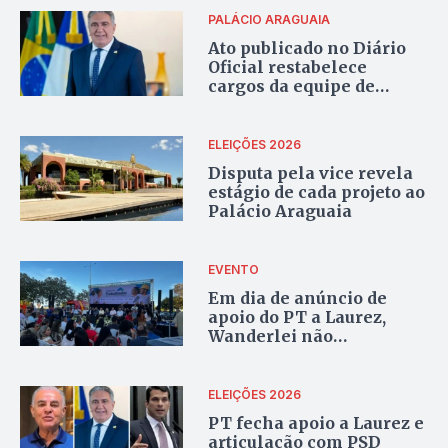
PALÁCIO ARAGUAIA
Ato publicado no Diário
Oficial restabelece
cargos da equipe de
Laurez Moreira e cumpre
determinação da Justiça
ELEIÇÕES 2026
Disputa pela vice revela
estágio de cada projeto ao
Palácio Araguaia
EVENTO
Em dia de anúncio de
apoio do PT a Laurez,
Wanderlei não
comparece a agenda com
ministro de Lula em
Palmas
ELEIÇÕES 2026
PT fecha apoio a Laurez e
articulação com PSD