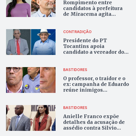
Rompimento entre
candidatos à prefeitura
de Miracema agita
cenário político
CONTRADIÇÃO
Presidente do PT
Tocantins apoia
candidato a vereador do
PSD em Araguaína, onde
há 12 candidatos petistas
BASTIDORES
O professor, o traidor e o
ex: campanha de Eduardo
reúne inimigos
declarados e, mais uma
vez, volta ao passado
BASTIDORES
Anielle Franco expõe
detalhes da acusação de
assédio contra Silvio
Almeida