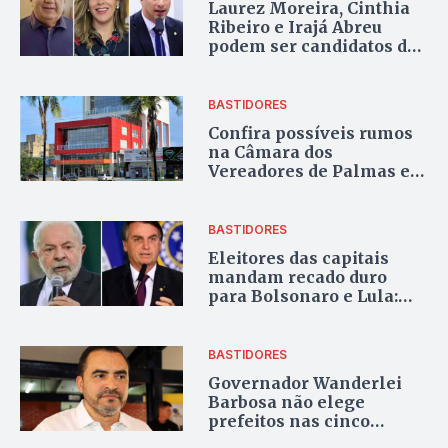
Laurez Moreira, Cinthia
Ribeiro e Irajá Abreu
podem ser candidatos de
oposição à base
governista em 2026
BASTIDORES
Confira possíveis rumos
na Câmara dos
Vereadores de Palmas em
2025
BASTIDORES
Eleitores das capitais
mandam recado duro
para Bolsonaro e Lula:
Brasil marcha para o
centro
BASTIDORES
Governador Wanderlei
Barbosa não elege
prefeitos nas cinco
maiores cidades do