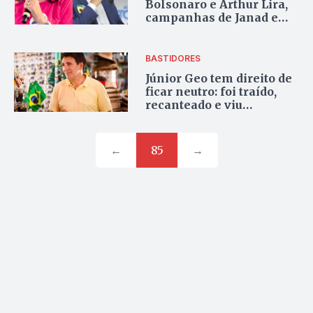
Bolsonaro e Arthur Lira,
campanhas de Janad e
Eduardo se intensificam
BASTIDORES
Júnior Geo tem direito de
ficar neutro: foi traído,
recanteado e viu
pesquisas mentirem seu
percentual de possíveis
votos
←
85
→