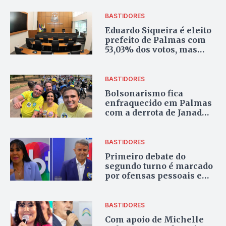
Tocantins
BASTIDORES
Eduardo Siqueira é eleito
prefeito de Palmas com
53,03% dos votos, mas
poderá enfrentar
desafios na
governabilidade
BASTIDORES
Bolsonarismo fica
enfraquecido em Palmas
com a derrota de Janad
Valcari
BASTIDORES
Primeiro debate do
segundo turno é marcado
por ofensas pessoais e
clima tenso
BASTIDORES
Com apoio de Michelle