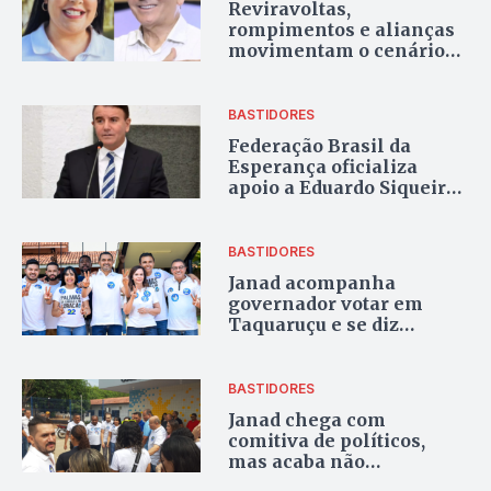
Reviravoltas,
rompimentos e alianças
movimentam o cenário
político no segundo turno
de Palmas
BASTIDORES
Federação Brasil da
Esperança oficializa
apoio a Eduardo Siqueira
Campos no 2º turno em
Palmas
BASTIDORES
Janad acompanha
governador votar em
Taquaruçu e se diz
confiante no 1° turno
BASTIDORES
Janad chega com
comitiva de políticos,
mas acaba não
conseguindo votar