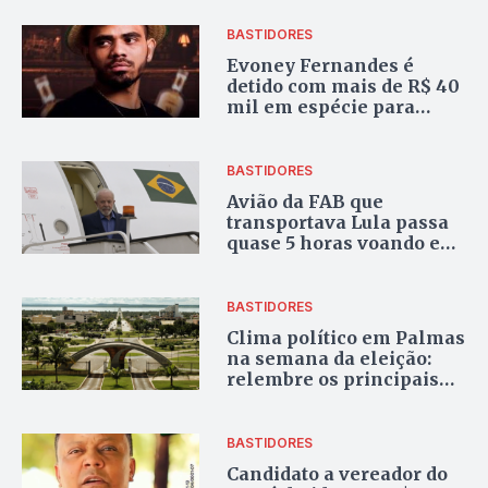
BASTIDORES
Evoney Fernandes é
detido com mais de R$ 40
mil em espécie para
suposta compra de votos
em São Bento
BASTIDORES
Avião da FAB que
transportava Lula passa
quase 5 horas voando em
círculos no México por
problema técnico
BASTIDORES
Clima político em Palmas
na semana da eleição:
relembre os principais
momentos da campanha
BASTIDORES
Candidato a vereador do