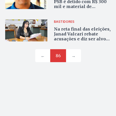
PSB é detido com R$ 300
mil e material de
campanha em Palmas
BASTIDORES
Na reta final das eleições,
Janad Valcari rebate
acusações e diz ser alvo
de difamação
←
86
→