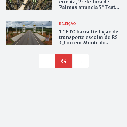
enxuta, Prefeitura de
Palmas anuncia 7° Festa
da Colheita de Jabuticaba
em Taquaruçu
REJEIÇÃO
TCETO barra licitação de
transporte escolar de R$
3,9 mi em Monte do
Carmo
←
64
→