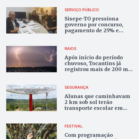
Jorge e São Miguel
SERVIÇO PÚBLICO
Sisepe-TO pressiona
governo por concurso,
pagamento de 25% e
direitos de servidores do
Quadro Geral
RAIOS
Após início do período
chuvoso, Tocantins já
registrou mais de 200 mil
descargas elétricas
SEGURANÇA
Alunas que caminhavam
2 km sob sol terão
transporte escolar em
Novo Acordo após
recomendação do MP
FESTIVAL
Com programação