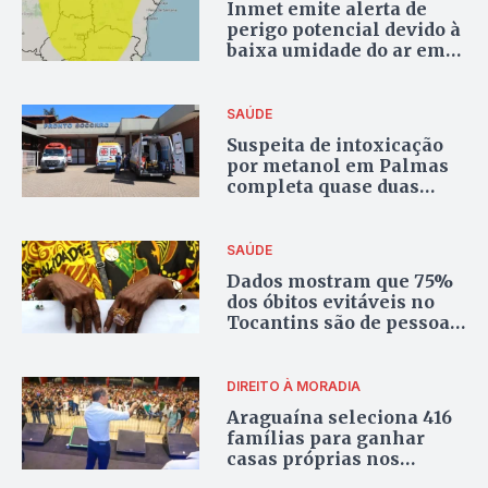
Inmet emite alerta de
perigo potencial devido à
baixa umidade do ar em
várias cidades do
Tocantins
SAÚDE
Suspeita de intoxicação
por metanol em Palmas
completa quase duas
semanas sem resultado
de exame
SAÚDE
Dados mostram que 75%
dos óbitos evitáveis no
Tocantins são de pessoas
pretas ou pardas
DIREITO À MORADIA
Araguaína seleciona 416
famílias para ganhar
casas próprias nos
residenciais Martins