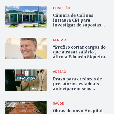
COMISSÃO
Câmara de Colinas
instaura CPI para
investigar de supostas
interferências da
prefeitura em conselhos
municipais
GESTÃO
“Prefiro cortar cargos do
que atrasar salário”,
afirma Eduardo Siqueira
Campos ao anunciar
fusão de ao menos dez
secretarias
ADESÃO
Prazo para credores de
precatórios estaduais
anteciparem seus
créditos vai até quarta-
feira
SAÚDE
Obras do novo Hospital