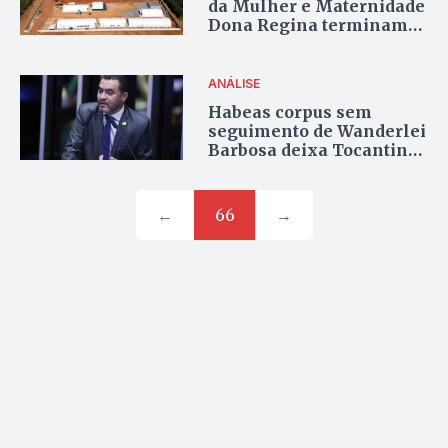
da Mulher e Maternidade
Dona Regina terminam
fase de fundação
ANÁLISE
Habeas corpus sem
seguimento de Wanderlei
Barbosa deixa Tocantins
travado e renúncia surge
como saída estratégica
←
66
→