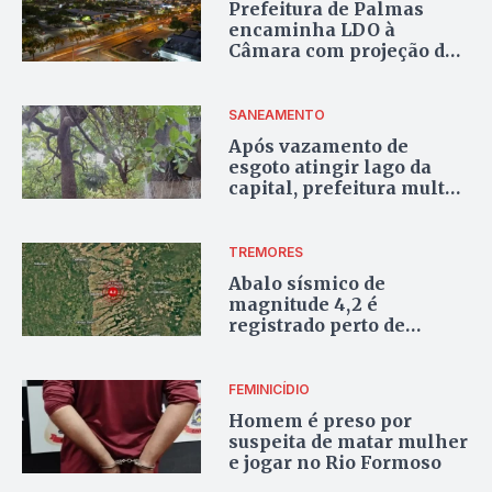
Prefeitura de Palmas
encaminha LDO à
Câmara com projeção de
2% de queda nas receitas
municipais
SANEAMENTO
Após vazamento de
esgoto atingir lago da
capital, prefeitura multa
BRK em mais de R$ 1,7
milhão; veja vídeo
TREMORES
Abalo sísmico de
magnitude 4,2 é
registrado perto de
Taguatinga, sudeste do
Tocantins
FEMINICÍDIO
Homem é preso por
suspeita de matar mulher
e jogar no Rio Formoso