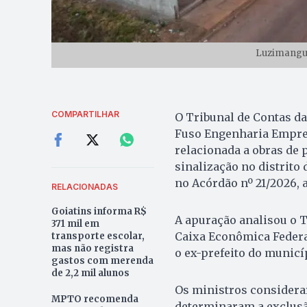
Luzimangue
COMPARTILHAR
O Tribunal de Contas da
Fuso Engenharia Empre
relacionada a obras de 
sinalização no distrito
no Acórdão nº 21/2026, 
RELACIONADAS
Goiatins informa R$
A apuração analisou o 
371 mil em
Caixa Econômica Federa
transporte escolar,
mas não registra
o ex-prefeito do municíp
gastos com merenda
de 2,2 mil alunos
Os ministros considera
MPTO recomenda
determinaram a exclusã