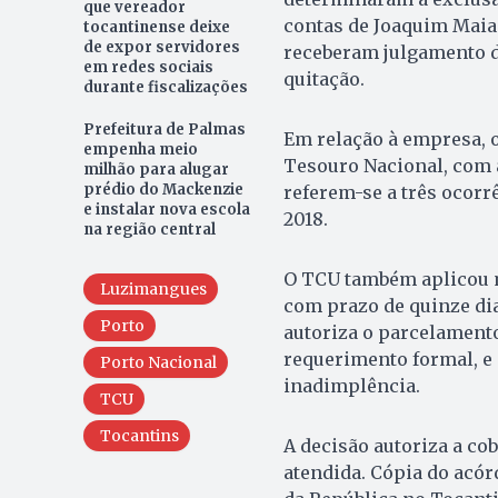
que vereador
contas de Joaquim Maia 
tocantinense deixe
de expor servidores
receberam julgamento d
em redes sociais
quitação.
durante fiscalizações
Prefeitura de Palmas
Em relação à empresa, o
empenha meio
Tesouro Nacional, com a
milhão para alugar
prédio do Mackenzie
referem-se a três ocorr
e instalar nova escola
2018.
na região central
O TCU também aplicou m
Luzimangues
com prazo de quinze di
Porto
autoriza o parcelamento
requerimento formal, e
Porto Nacional
inadimplência.
TCU
Tocantins
A decisão autoriza a cob
atendida. Cópia do acór