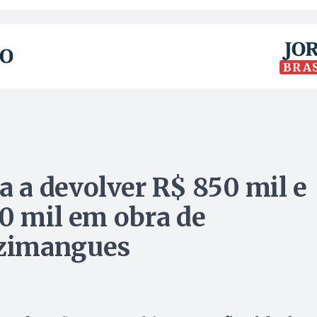
BRA
 a devolver R$ 850 mil e
50 mil em obra de
zimangues