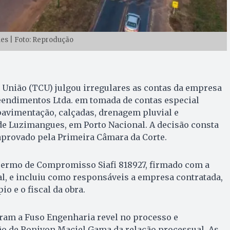
s | Foto: Reprodução
 União (TCU) julgou irregulares as contas da empresa
endimentos Ltda. em tomada de contas especial
pavimentação, calçadas, drenagem pluvial e
 de Luzimangues, em Porto Nacional. A decisão consta
aprovado pela Primeira Câmara da Corte.
Termo de Compromisso Siafi 818927, firmado com a
l, e incluiu como responsáveis a empresa contratada,
io e o fiscal da obra.
ram a Fuso Engenharia revel no processo e
o de Ronivon Maciel Gama da relação processual. As