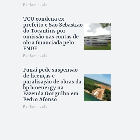
Por Samir Leão
TCU condena ex-
prefeito e São Sebastião
do Tocantins por
omissão nas contas de
obra financiada pelo
FNDE
Por Samir Leão
Funai pede suspensão
de licenças e
paralisação de obras da
bp bioenergy na
Fazenda Gorgulho em
Pedro Afonso
Por Samir Leão