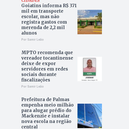
CIDADES
Goiatins informa R$ 371
mil em transporte
escolar, mas não
registra gastos com
merenda de 2,2 mil
alunos
Por Samir Leão
MPTO recomenda que
vereador tocantinense
deixe de expor
servidores em redes
sociais durante
fiscalizações
Por Samir Leão
Prefeitura de Palmas
empenha meio milhão
para alugar prédio do
Mackenzie e instalar
nova escola na região
central