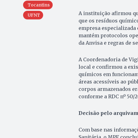
Tocantins
A instituição afirmou q
UFNT
que os resíduos químic
empresa especializada 
mantém protocolos oper
da Anvisa e regras de s
A Coordenadoria de Vigi
local e confirmou a exi
químicos em funcioname
áreas acessíveis ao púb
corpos armazenados era
conforme a RDC nº 50/2
Decisão pelo arquiva
Com base nas informaçõe
Sanitária, o MPF conclu