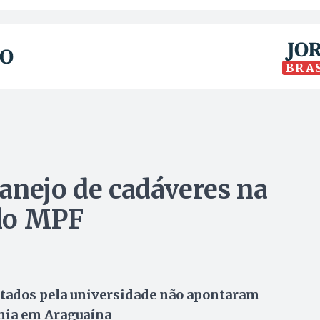
BRA
anejo de cadáveres na
lo MPF
ntados pela universidade não apontaram
omia em Araguaína