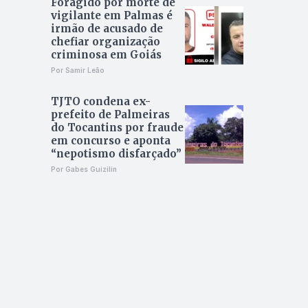
Foragido por morte de
vigilante em Palmas é
irmão de acusado de
chefiar organização
criminosa em Goiás
Por Samir Leão
TJTO condena ex-
prefeito de Palmeiras
do Tocantins por fraude
em concurso e aponta
“nepotismo disfarçado”
Por Gabes Guizilin