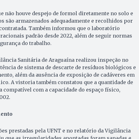
ue não houve despejo de formol diretamente no solo e
os são armazenados adequadamente e recolhidos por
contratada. Também informou que o laboratório
acionais padrão desde 2022, além de seguir normas
egurança do trabalho.
lância Sanitária de Araguaína realizou inspeção no
stência de sistema de descarte de resíduos biológicos e
nto, além da ausência de exposição de cadáveres em
lico. A vistoria também constatou que a quantidade de
 compatível com a capacidade do espaço físico,
002.
mento
s prestadas pela UFNT e no relatório da Vigilância
iu que as irregularidades apontadas foram sanadas e