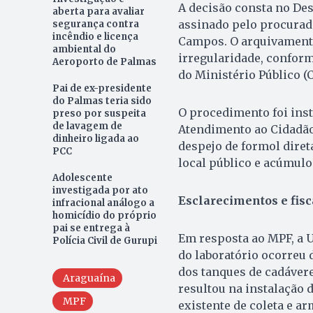
A decisão consta no Des
aberta para avaliar
assinado pelo procurad
segurança contra
incêndio e licença
Campos. O arquivamento
ambiental do
irregularidade, confor
Aeroporto de Palmas
do Ministério Público (
Pai de ex-presidente
do Palmas teria sido
O procedimento foi inst
preso por suspeita
de lavagem de
Atendimento ao Cidadão 
dinheiro ligada ao
despejo de formol dire
PCC
local público e acúmul
Adolescente
investigada por ato
Esclarecimentos e fisc
infracional análogo a
homicídio do próprio
pai se entrega à
Em resposta ao MPF, a 
Polícia Civil de Gurupi
do laboratório ocorreu 
dos tanques de cadávere
Araguaína
resultou na instalação 
MPF
existente de coleta e a