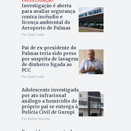
INVESTIGAÇÃO
Investigação é aberta
para avaliar segurança
contra incêndio e
licença ambiental do
Aeroporto de Palmas
Por Samir Leão
Pai de ex-presidente do
Palmas teria sido preso
por suspeita de lavagem
de dinheiro ligada ao
PCC
Por Samir Leão
Adolescente investigada
por ato infracional
análogo a homicídio do
próprio pai se entrega à
Polícia Civil de Gurupi
Por Gabes Guizilin