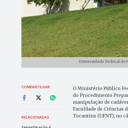
Universidade Federal do N
COMPARTILHAR
O Ministério Público F
do Procedimento Prepar
manipulação de cadáver
Faculdade de Ciências d
Tocantins (UFNT), no c
RELACIONADAS
Investigação é