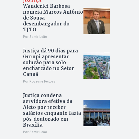
JUSTIÇA
Wanderlei Barbosa
nomeia Marcos Antônio
de Sousa
desembargador do
TJTO
Por Samir Leão
Justiça dá 90 dias para
Gurupi apresentar
solução para solo
encharcado no Setor
Canaã
Por Rozeane Feitosa
Justiça condena
servidora efetiva da
Aleto por receber
salários enquanto fazia
pós-doutorado em
Brasília
Por Samir Leão