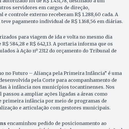
 autorizado foi de R$ 1.431,78, destinado a um
utros servidores em cargos de direção,
 e controle externo receberam R$ 1.288,60 cada. A
 teve pagamento individual de R$ 1.168,56 em diárias.
orizados para viagem de ida e volta no mesmo dia
 R$ 584,28 e R$ 642,13. A portaria informa que os
lados à Ação nº 2312 do orçamento do Tribunal de
o no Futuro – Aliança pela Primeira Infância” é uma
al desenvolvida pela Corte para acompanhamento de
adas à infância nos municípios tocantinenses. Nos
l passou a ampliar ações ligadas a áreas como
 e primeira infância por meio de programas de
calização e articulação com gestores municipais.
ins
encaminhou pedido de posicionamento ao