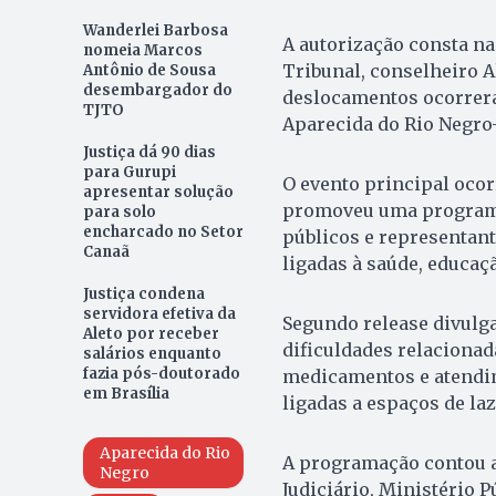
Wanderlei Barbosa
A autorização consta na
nomeia Marcos
Tribunal, conselheiro A
Antônio de Sousa
desembargador do
deslocamentos ocorreram
TJTO
Aparecida do Rio Negro
Justiça dá 90 dias
para Gurupi
O evento principal ocor
apresentar solução
promoveu uma programa
para solo
encharcado no Setor
públicos e representant
Canaã
ligadas à saúde, educaç
Justiça condena
servidora efetiva da
Segundo release divulg
Aleto por receber
dificuldades relacionada
salários enquanto
fazia pós-doutorado
medicamentos e atendi
em Brasília
ligadas a espaços de laz
Aparecida do Rio
A programação contou a
Negro
Judiciário, Ministério P