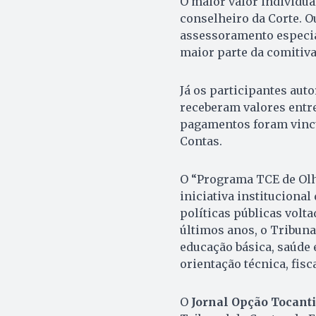
O maior valor individual
conselheiro da Corte. O
assessoramento especial
maior parte da comitiva
Já os participantes aut
receberam valores entre
pagamentos foram vincu
Contas.
O “Programa TCE de Olh
iniciativa institucion
políticas públicas volt
últimos anos, o Tribuna
educação básica, saúde
orientação técnica, fis
O
Jornal Opção Tocant