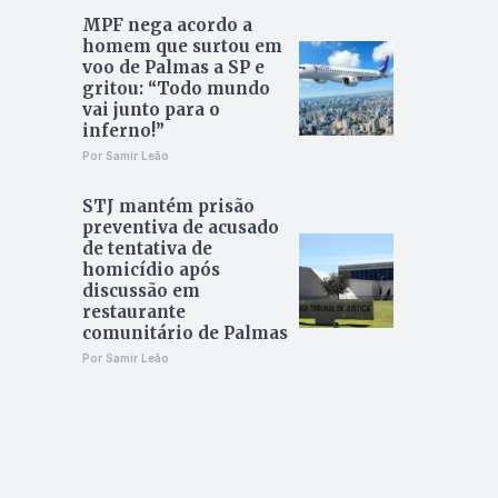
MPF nega acordo a
homem que surtou em
voo de Palmas a SP e
gritou: “Todo mundo
vai junto para o
inferno!”
Por Samir Leão
STJ mantém prisão
preventiva de acusado
de tentativa de
homicídio após
discussão em
restaurante
comunitário de Palmas
Por Samir Leão