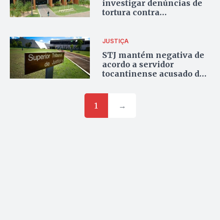
investigar denúncias de
tortura contra
adolescentes em conflito
com a lei
JUSTIÇA
STJ mantém negativa de
acordo a servidor
tocantinense acusado de
pedir fotos íntimas de
alunas de colégio militar
1
→