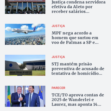
Justiça condena servidora
efetiva da Aleto por
receber salários
enquanto fazia pós-
doutorado em Brasília
JUSTIÇA
MPF nega acordo a
homem que surtou em
voo de Palmas a SP e
gritou: “Todo mundo vai
junto para o inferno!”
JUSTIÇA
STJ mantém prisão
preventiva de acusado de
tentativa de homicídio
após discussão em
restaurante comunitário
de Palmas
PARECER
TCE/TO aprova contas de
2025 de Wanderlei e
Laurez, mas aponta 14
ressalvas