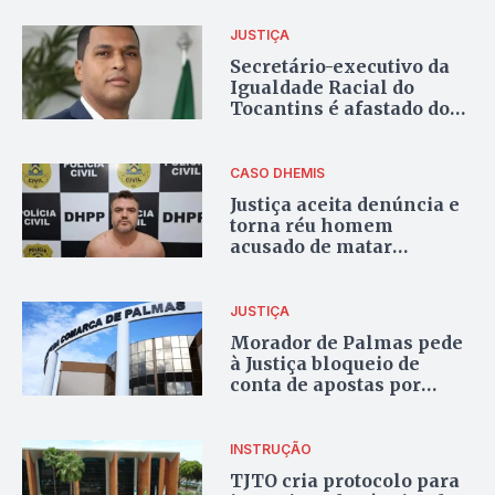
JUSTIÇA
Secretário-executivo da
Igualdade Racial do
Tocantins é afastado do
cargo em investigação
por estupro
CASO DHEMIS
Justiça aceita denúncia e
torna réu homem
acusado de matar
vigilante após discussão
por estacionamento em
Palmas
JUSTIÇA
Morador de Palmas pede
à Justiça bloqueio de
conta de apostas por
endividamento, mas
liminar é negada
INSTRUÇÃO
TJTO cria protocolo para