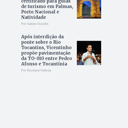
certificado para guias
de turismo em Palmas,
Porto Nacional e
Natividade
Por Gabes Guizilin
Após interdição da
ponte sobre o Rio
Tocantins, Vicentinho
propõe pavimentação
da TO-010 entre Pedro
Afonso e Tocantínia
Por Rozeane Feitosa