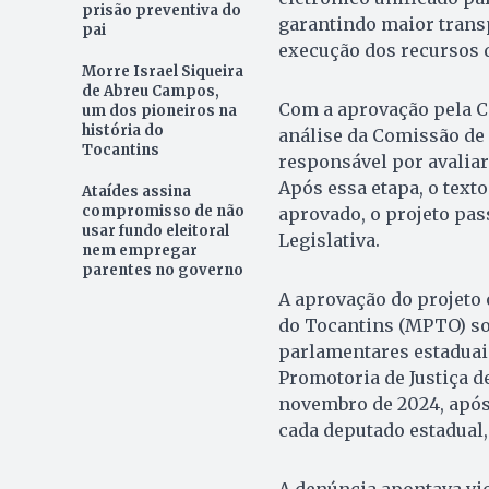
prisão preventiva do
garantindo maior trans
pai
execução dos recursos 
Morre Israel Siqueira
de Abreu Campos,
Com a aprovação pela CC
um dos pioneiros na
história do
análise da Comissão de 
Tocantins
responsável por avaliar
Após essa etapa, o text
Ataídes assina
compromisso de não
aprovado, o projeto pas
usar fundo eleitoral
Legislativa.
nem empregar
parentes no governo
A aprovação do projeto 
do Tocantins (MPTO) so
parlamentares estaduais
Promotoria de Justiça 
novembro de 2024, após 
cada deputado estadual,
A denúncia apontava vio