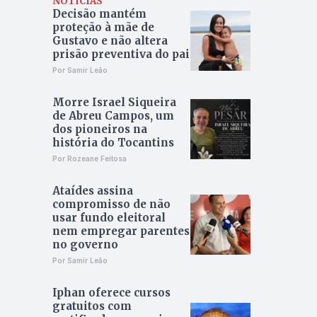
NOTÍCIAS
Decisão mantém
proteção à mãe de
Gustavo e não altera
prisão preventiva do pai
Por Samir Leão
Morre Israel Siqueira
de Abreu Campos, um
dos pioneiros na
história do Tocantins
Por Rozeane Feitosa
Ataídes assina
compromisso de não
usar fundo eleitoral
nem empregar parentes
no governo
Por Samir Leão
Iphan oferece cursos
gratuitos com