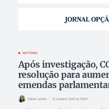
NOTÍCIAS
Após investigação, CC
resolução para aumen
emendas parlamentar
Elâine Jardim
22 outubro 2025 às 15h51