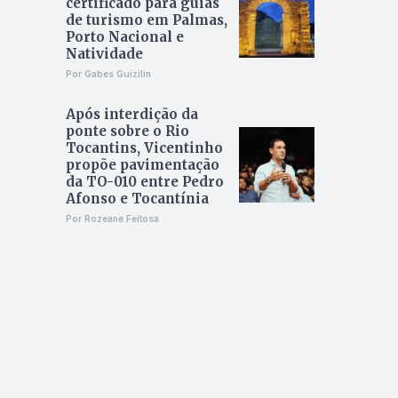
certificado para guias
de turismo em Palmas,
Porto Nacional e
Natividade
Por Gabes Guizilin
Após interdição da
ponte sobre o Rio
Tocantins, Vicentinho
propõe pavimentação
da TO-010 entre Pedro
Afonso e Tocantínia
Por Rozeane Feitosa