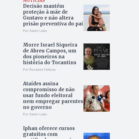
NOTÍCIAS
Decisão mantém
proteção à mãe de
Gustavo e não altera
prisão preventiva do pai
Por Samir Leão
Morre Israel Siqueira
de Abreu Campos, um
dos pioneiros na
história do Tocantins
Por Rozeane Feitosa
Ataídes assina
compromisso de não
usar fundo eleitoral
nem empregar parentes
no governo
Por Samir Leão
Iphan oferece cursos
gratuitos com