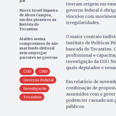
pai
tiveram origem em eme
governo federal é obrig
Morre Israel Siqueira
de Abreu Campos,
vínculos com moviment
um dos pioneiros na
irregularidades.
história do
Tocantins
O maior contrato indivi
Ataídes assina
Instituto de Políticas P
compromisso de não
usar fundo eleitoral
bancada do Tocantins. O
nem empregar
profissional e capacita
parentes no governo
investigação da CGU. No
quais deputados e sena
CGU
CHU
Governo Federal
Em relatório de novemb
combinação de propost
Investigação
assumidos com o govern
Tocantins
podem ter causado um p
públicos.