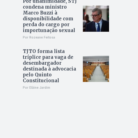
Por unanimidade, STJ
condena ministro
Marco Buzzi à
disponibilidade com
perda do cargo por
importunação sexual
Por Rozeane Feitosa
TJTO forma lista
tríplice para vaga de
desembargador
destinada à advocacia
pelo Quinto
Constitucional
Por Elâine Jardim