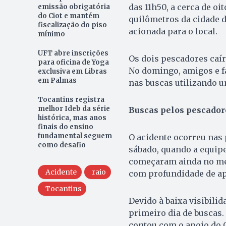
das 11h50, a cerca de o
emissão obrigatória
do Ciot e mantém
quilômetros da cidade d
fiscalização do piso
acionada para o local.
mínimo
UFT abre inscrições
Os dois pescadores caír
para oficina de Yoga
No domingo, amigos e fa
exclusiva em Libras
em Palmas
nas buscas utilizando u
Tocantins registra
melhor Ideb da série
Buscas pelos pescador
histórica, mas anos
finais do ensino
fundamental seguem
O acidente ocorreu nas 
como desafio
sábado, quando a equipe
começaram ainda no me
Acidente
raio
com profundidade de a
Tocantins
Devido à baixa visibili
primeiro dia de buscas
contou com o apoio do 