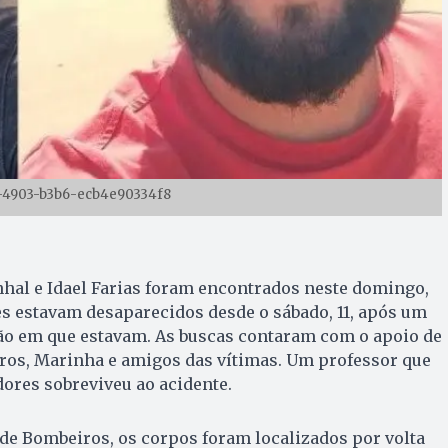
-4903-b3b6-ecb4e90334f8
hal e Idael Farias foram encontrados neste domingo,
les estavam desaparecidos desde o sábado, 11, após um
ção em que estavam. As buscas contaram com o apoio de
os, Marinha e amigos das vítimas. Um professor que
res sobreviveu ao acidente.
de Bombeiros, os corpos foram localizados por volta