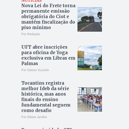
NOTÍCIAS
Nova Lei do Frete torna
permanente emissão
obrigatória do Ciot e
mantém fiscalização do
piso mínimo
Por Redação
UFT abre inscrições
para oficina de Yoga
exclusiva em Libras em
Palmas
Por Gabes Guizilin
Tocantins registra
melhor Ideb da série
histórica, mas anos
finais do ensino
fundamental seguem
como desafio
Por Elâine Jardim