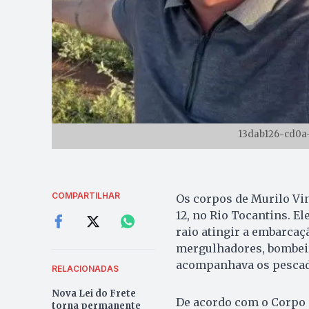
13dab126-cd0a
COMPARTILHAR
Os corpos de Murilo Vin
12, no Rio Tocantins. E
raio atingir a embarca
mergulhadores, bombeir
acompanhava os pescado
RELACIONADAS
Nova Lei do Frete
De acordo com o Corpo 
torna permanente