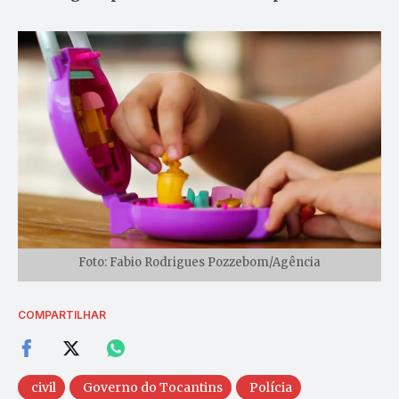
Foto: Fabio Rodrigues Pozzebom/Agência
COMPARTILHAR
civil
Governo do Tocantins
Polícia