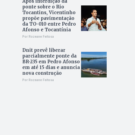
Após interdição da
ponte sobre o Rio
Tocantins, Vicentinho
propõe pavimentação
da TO-010 entre Pedro
Afonso e Tocantínia
Por Rozeane Feitosa
Dnit prevê liberar
parcialmente ponte da
BR-235 em Pedro Afonso
em até 15 dias e anuncia
nova construção
Por Rozeane Feitosa