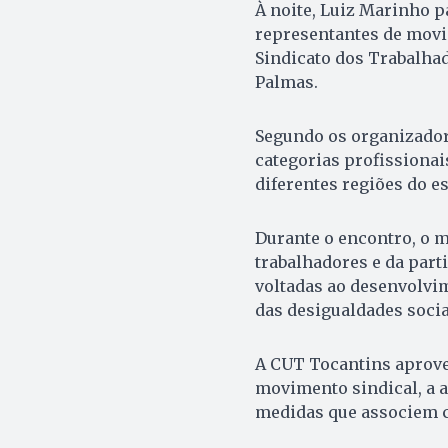
À noite, Luiz Marinho p
representantes de movim
Sindicato dos Trabalhad
Palmas.
Segundo os organizadore
categorias profissionais
diferentes regiões do es
Durante o encontro, o m
trabalhadores e da part
voltadas ao desenvolvi
das desigualdades socia
A CUT Tocantins aprovei
movimento sindical, a a
medidas que associem c