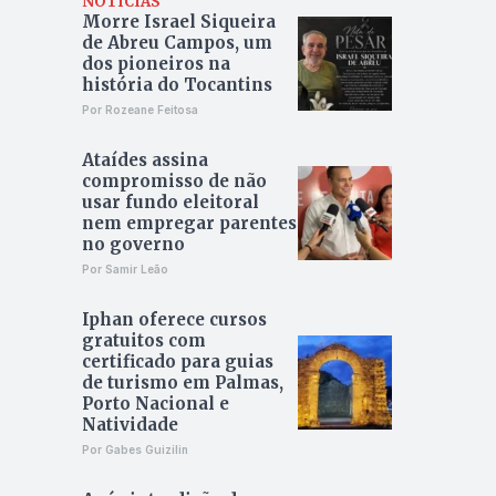
NOTÍCIAS
Morre Israel Siqueira
de Abreu Campos, um
dos pioneiros na
história do Tocantins
Por Rozeane Feitosa
Ataídes assina
compromisso de não
usar fundo eleitoral
nem empregar parentes
no governo
Por Samir Leão
Iphan oferece cursos
gratuitos com
certificado para guias
de turismo em Palmas,
Porto Nacional e
Natividade
Por Gabes Guizilin