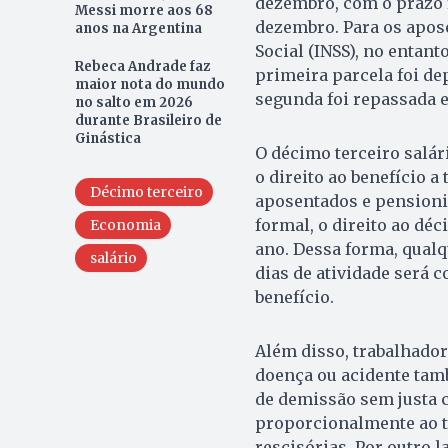
dezembro, com o prazo f
Messi morre aos 68
dezembro. Para os apose
anos na Argentina
Social (INSS), no entant
Rebeca Andrade faz
primeira parcela foi dep
maior nota do mundo
segunda foi repassada e
no salto em 2026
durante Brasileiro de
Ginástica
O décimo terceiro salár
o direito ao benefício a
Décimo terceiro
aposentados e pensionis
formal, o direito ao déc
Economia
ano. Dessa forma, qual
salário
dias de atividade será 
benefício.
Além disso, trabalhado
doença ou acidente tamb
de demissão sem justa c
proporcionalmente ao t
rescisórias. Por outro l