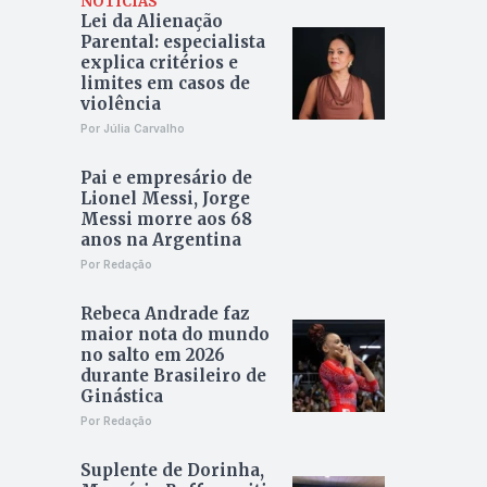
NOTÍCIAS
Lei da Alienação
Parental: especialista
explica critérios e
limites em casos de
violência
Por Júlia Carvalho
Pai e empresário de
Lionel Messi, Jorge
Messi morre aos 68
anos na Argentina
Por Redação
Rebeca Andrade faz
maior nota do mundo
no salto em 2026
durante Brasileiro de
Ginástica
Por Redação
Suplente de Dorinha,