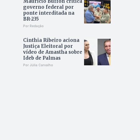
Maurício Buffon critica
governo federal por
ponte interditada na
BR-235
Por Redação
Cinthia Ribeiro aciona
Justiça Eleitoral por
vídeo de Amastha sobre
Ideb de Palmas
Por Júlia Carvalho