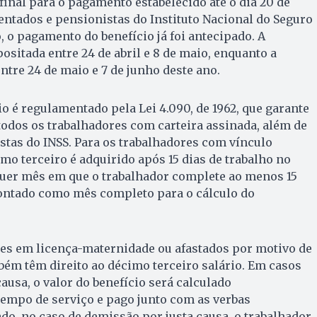
inal para o pagamento estabelecido até o dia 20 de
ntados e pensionistas do Instituto Nacional do Seguro
o, o pagamento do benefício já foi antecipado. A
ositada entre 24 de abril e 8 de maio, enquanto a
ntre 24 de maio e 7 de junho deste ano.
io é regulamentado pela Lei 4.090, de 1962, que garante
 todos os trabalhadores com carteira assinada, além de
tas do INSS. Para os trabalhadores com vínculo
imo terceiro é adquirido após 15 dias de trabalho no
quer mês em que o trabalhador complete ao menos 15
contado como mês completo para o cálculo do
res em licença-maternidade ou afastados por motivo de
ém têm direito ao décimo terceiro salário. Em casos
ausa, o valor do benefício será calculado
empo de serviço e pago junto com as verbas
ado, no caso de demissão por justa causa, o trabalhador