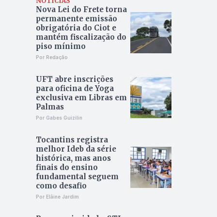
NOTÍCIAS
Nova Lei do Frete torna
permanente emissão
obrigatória do Ciot e
mantém fiscalização do
piso mínimo
Por Redação
UFT abre inscrições
para oficina de Yoga
exclusiva em Libras em
Palmas
Por Gabes Guizilin
Tocantins registra
melhor Ideb da série
histórica, mas anos
finais do ensino
fundamental seguem
como desafio
Por Elâine Jardim