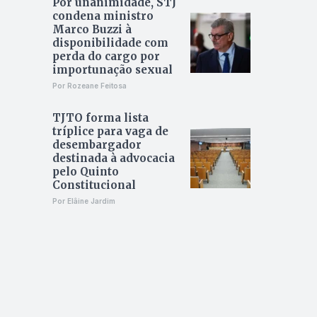
Por unanimidade, STJ
condena ministro
Marco Buzzi à
disponibilidade com
perda do cargo por
importunação sexual
Por Rozeane Feitosa
TJTO forma lista
tríplice para vaga de
desembargador
destinada à advocacia
pelo Quinto
Constitucional
Por Elâine Jardim