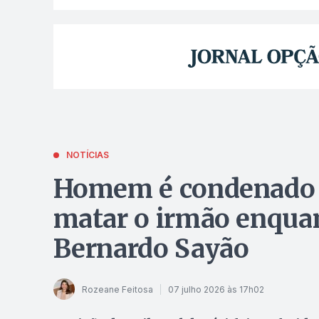
NOTÍCIAS
Homem é condenado a
matar o irmão enqua
Bernardo Sayão
Rozeane Feitosa
07 julho 2026 às 17h02