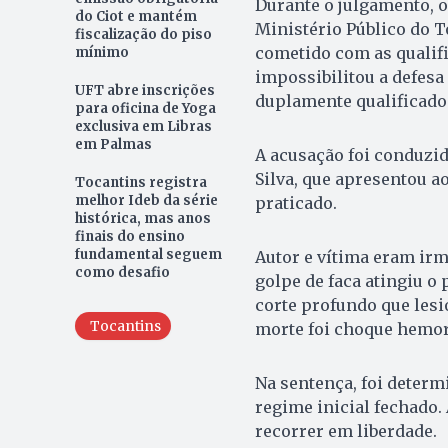
Durante o julgamento, o
do Ciot e mantém
Ministério Público do 
fiscalização do piso
cometido com as qualifi
mínimo
impossibilitou a defesa
UFT abre inscrições
duplamente qualificado
para oficina de Yoga
exclusiva em Libras
em Palmas
A acusação foi conduzid
Silva, que apresentou a
Tocantins registra
melhor Ideb da série
praticado.
histórica, mas anos
finais do ensino
fundamental seguem
Autor e vítima eram ir
como desafio
golpe de faca atingiu o
corte profundo que lesio
Tocantins
morte foi choque hemorr
Na sentença, foi deter
regime inicial fechado.
recorrer em liberdade.