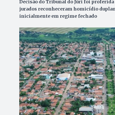
Decisão do Tribunal do Júri foi proferida
jurados reconheceram homicídio duplame
inicialmente em regime fechado