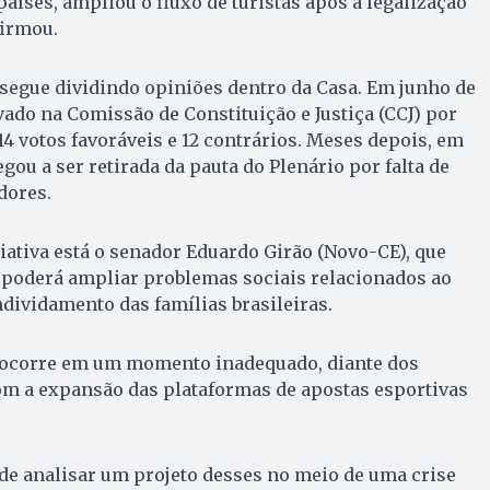
aíses, ampliou o fluxo de turistas após a legalização
firmou.
 segue dividindo opiniões dentro da Casa. Em junho de
vado na Comissão de Constituição e Justiça (CCJ) por
 votos favoráveis e 12 contrários. Meses depois, em
ou a ser retirada da pauta do Plenário por falta de
dores.
ciativa está o senador Eduardo Girão (Novo-CE), que
o poderá ampliar problemas sociais relacionados ao
ndividamento das famílias brasileiras.
o ocorre em um momento inadequado, diante dos
m a expansão das plataformas de apostas esportivas
e analisar um projeto desses no meio de uma crise