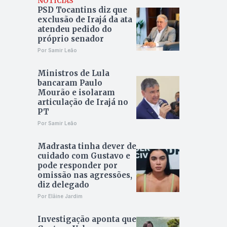
NOTÍCIAS
PSD Tocantins diz que
exclusão de Irajá da ata
atendeu pedido do
próprio senador
Por Samir Leão
Ministros de Lula
bancaram Paulo
Mourão e isolaram
articulação de Irajá no
PT
Por Samir Leão
Madrasta tinha dever de
cuidado com Gustavo e
pode responder por
omissão nas agressões,
diz delegado
Por Elâine Jardim
Investigação aponta que