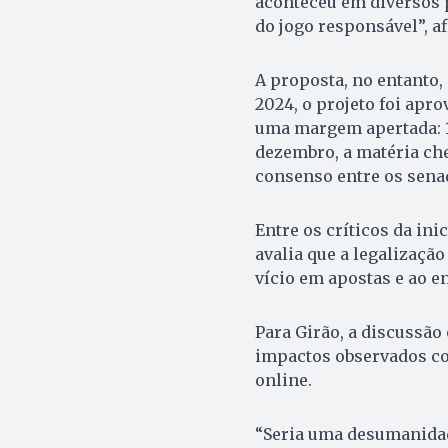
aconteceu em diversos p
do jogo responsável”, a
A proposta, no entanto,
2024, o projeto foi apro
uma margem apertada: 14
dezembro, a matéria cheg
consenso entre os sena
Entre os críticos da ini
avalia que a legalizaçã
vício em apostas e ao e
Para Girão, a discussã
impactos observados co
online.
“Seria uma desumanidad