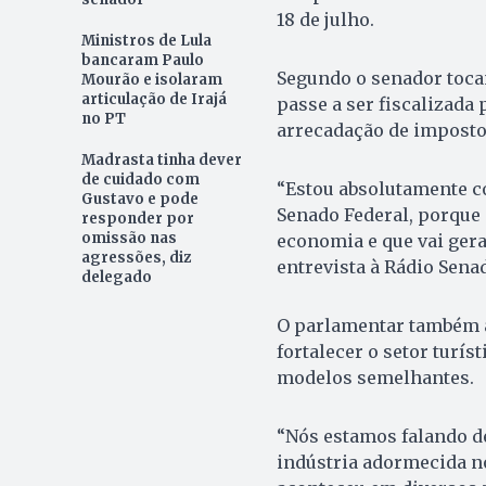
18 de julho.
Ministros de Lula
bancaram Paulo
Segundo o senador tocan
Mourão e isolaram
articulação de Irajá
passe a ser fiscalizada
no PT
arrecadação de imposto
Madrasta tinha dever
de cuidado com
“Estou absolutamente c
Gustavo e pode
Senado Federal, porque 
responder por
omissão nas
economia e que vai gerar
agressões, diz
entrevista à Rádio Sena
delegado
O parlamentar também a
fortalecer o setor turís
modelos semelhantes.
“Nós estamos falando d
indústria adormecida no