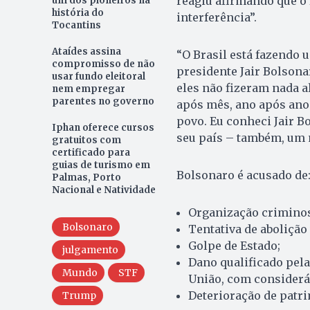
reagiu afirmando que o 
um dos pioneiros na
história do
interferência”.
Tocantins
Ataídes assina
“O Brasil está fazendo 
compromisso de não
presidente Jair Bolson
usar fundo eleitoral
eles não fizeram nada al
nem empregar
parentes no governo
após mês, ano após ano!
povo. Eu conheci Jair Bo
Iphan oferece cursos
seu país – também, um 
gratuitos com
certificado para
guias de turismo em
Bolsonaro é acusado de
Palmas, Porto
Nacional e Natividade
Organização crimino
Bolsonaro
Tentativa de abolição
Golpe de Estado;
julgamento
Dano qualificado pela
Mundo
STF
União, com consideráv
Deterioração de patr
Trump