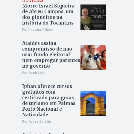
NOTÍCIAS
Morre Israel Siqueira
de Abreu Campos, um
dos pioneiros na
história do Tocantins
Por Rozeane Feitosa
Ataídes assina
compromisso de não
usar fundo eleitoral
nem empregar parentes
no governo
Por Samir Leão
Iphan oferece cursos
gratuitos com
certificado para guias
de turismo em Palmas,
Porto Nacional e
Natividade
Por Gabes Guizilin