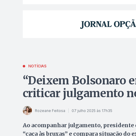
NOTÍCIAS
“Deixem Bolsonaro e
criticar julgamento 
Rozeane Feitosa
07 julho 2025 às 17h35
Ao acompanhar julgamento, presidente d
“caça às bruxas” e compara situação do e