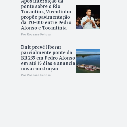
Após interdição da
ponte sobre o Rio
Tocantins, Vicentinho
propõe pavimentação
da TO-010 entre Pedro
Afonso e Tocantínia
Por Rozeane Feitosa
Dnit prevê liberar
parcialmente ponte da
BR-235 em Pedro Afonso
em até 15 dias e anuncia
nova construção
Por Rozeane Feitosa