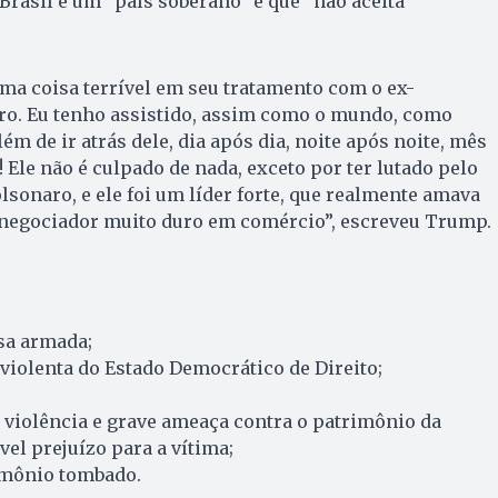
Brasil é um “país soberano” e que “não aceita
uma coisa terrível em seu tratamento com o ex-
aro. Eu tenho assistido, assim como o mundo, como
ém de ir atrás dele, dia após dia, noite após noite, mês
 Ele não é culpado de nada, exceto por ter lutado pelo
lsonaro, e ele foi um líder forte, que realmente amava
negociador muito duro em comércio”, escreveu Trump.
:
sa armada;
 violenta do Estado Democrático de Direito;
 violência e grave ameaça contra o patrimônio da
el prejuízo para a vítima;
imônio tombado.