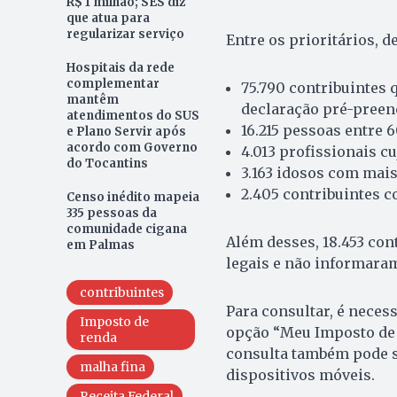
R$ 1 milhão; SES diz
que atua para
regularizar serviço
Entre os prioritários, d
Hospitais da rede
complementar
75.790 contribuintes 
mantêm
declaração pré-preen
atendimentos do SUS
16.215 pessoas entre 6
e Plano Servir após
acordo com Governo
4.013 profissionais cu
do Tocantins
3.163 idosos com mais
2.405 contribuintes c
Censo inédito mapeia
335 pessoas da
comunidade cigana
Além desses, 18.453 con
em Palmas
legais e não informaram
contribuintes
Para consultar, é necess
Imposto de
opção “Meu Imposto de R
renda
consulta também pode se
malha fina
dispositivos móveis.
Receita Federal