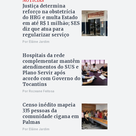
NOTÍCIAS
Justiça determina
reforço na obstetrícia
do HRG e multa Estado
em até R$ 1 milhão; SES
diz que atua para
regularizar serviço
Por Elâine Jardim
Hospitais da rede
complementar mantêm
atendimentos do SUS e
Plano Servir após
acordo com Governo do
Tocantins
Por Rozeane Feitosa
Censo inédito mapeia
335 pessoas da
comunidade cigana em
Palmas
Por Elâine Jardim