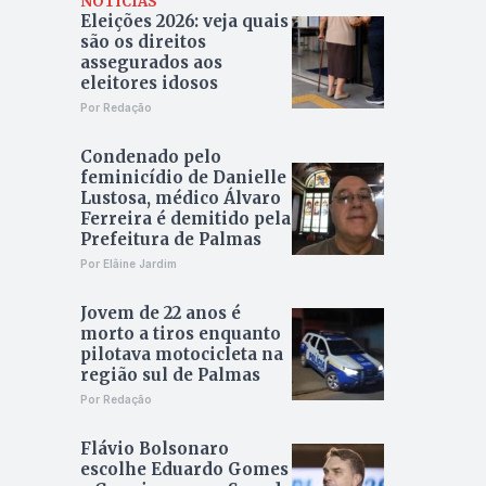
NOTÍCIAS
Eleições 2026: veja quais
são os direitos
assegurados aos
eleitores idosos
Por Redação
Condenado pelo
feminicídio de Danielle
Lustosa, médico Álvaro
Ferreira é demitido pela
Prefeitura de Palmas
Por Elâine Jardim
Jovem de 22 anos é
morto a tiros enquanto
pilotava motocicleta na
região sul de Palmas
Por Redação
Flávio Bolsonaro
escolhe Eduardo Gomes