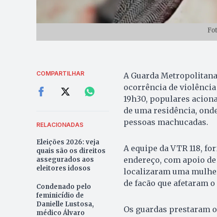
Fo
COMPARTILHAR
A Guarda Metropolitana 
ocorrência de violência 
19h30, populares acion
de uma residência, onde
pessoas machucadas.
RELACIONADAS
Eleições 2026: veja
A equipe da VTR 118, fo
quais são os direitos
endereço, com apoio de o
assegurados aos
eleitores idosos
localizaram uma mulher
de facão que afetaram o
Condenado pelo
feminicídio de
Danielle Lustosa,
Os guardas prestaram o
médico Álvaro