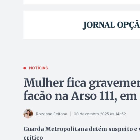
NOTÍCIAS
Mulher fica gravemen
facão na Arso 111, e
Rozeane Feitosa
08 dezembro 2025 às 14h52
Guarda Metropolitana detém suspeito e 
crítico