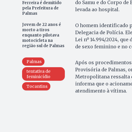
do Samu e do Corpo de B
Ferreira é demitido
pela Prefeitura de
levada ao hospital.
Palmas
Jovem de 22 anos é
O homem identificado pe
morto a tiros
Delegacia de Polícia. El
enquanto pilotava
Lei nº 14.994/2024, que 
motocicleta na
região sul de Palmas
de sexo feminino e no c
Palmas
Após os procedimentos l
Provisória de Palmas, o
tentativa de
Metropolitana ressalta 
feminicídio
informa que o acioname
Tocantins
atendimento à vítima.