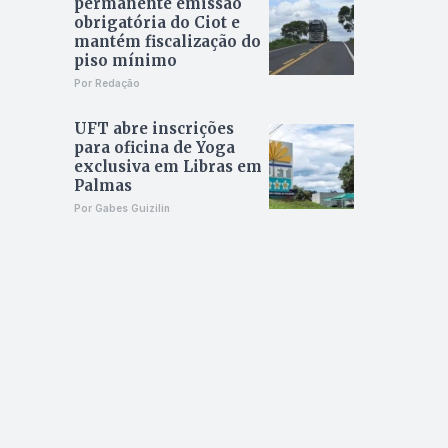
permanente emissão
obrigatória do Ciot e
mantém fiscalização do
piso mínimo
Por Redação
UFT abre inscrições
para oficina de Yoga
exclusiva em Libras em
Palmas
Por Gabes Guizilin