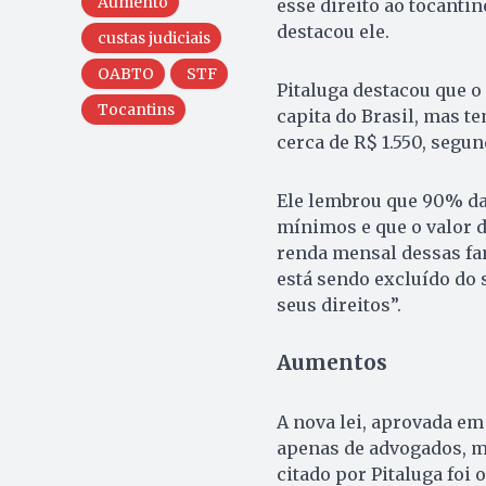
Aumento
esse direito ao tocanti
destacou ele.
custas judiciais
OABTO
STF
Pitaluga destacou que 
Tocantins
capita do Brasil, mas t
cerca de R$ 1.550, segu
Ele lembrou que 90% da 
mínimos e que o valor d
renda mensal dessas fam
está sendo excluído do 
seus direitos”.
Aumentos
A nova lei, aprovada em
apenas de advogados, m
citado por Pitaluga foi 