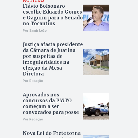
NOTÍCIAS
Flávio Bolsonaro
escolhe Eduardo Gomes
e Gaguim para o Senado
no Tocantins
Por Samir Leão
Justiça afasta presidente
da Câmara de Juarina
por suspeitas de
irregularidades na
eleição da Mesa
Diretora
Por Redação
Aprovados nos
concursos da PMTO
começam a ser
convocados para posse
Por Redação
Nova Lei do Frete torna