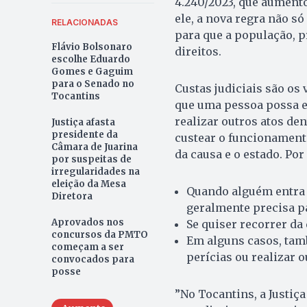
4.240/2023, que aumento
ele, a nova regra não só
RELACIONADAS
para que a população, p
Flávio Bolsonaro
direitos.
escolhe Eduardo
Gomes e Gaguim
para o Senado no
Custas judiciais
são os 
Tocantins
que uma pessoa possa e
realizar outros atos de
Justiça afasta
presidente da
custear o funcionamento
Câmara de Juarina
da causa e o estado. Po
por suspeitas de
irregularidades na
eleição da Mesa
Quando alguém entra 
Diretora
geralmente precisa pa
Aprovados nos
Se quiser recorrer da 
concursos da PMTO
Em alguns casos, tam
começam a ser
perícias ou realizar 
convocados para
posse
”No Tocantins, a Justiça