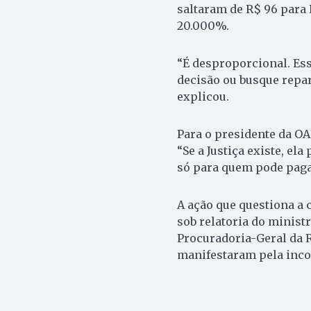
saltaram de R$ 96 para
20.000%.
“É desproporcional. Es
decisão ou busque repa
explicou.
Para o presidente da OA
“Se a Justiça existe, el
só para quem pode pagar,
A ação que questiona a 
sob relatoria do minist
Procuradoria-Geral da R
manifestaram pela inco