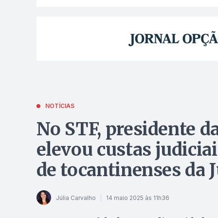
NOTÍCIAS
No STF, presidente d
elevou custas judiciai
de tocantinenses da J
Júlia Carvalho
14 maio 2025 às 11h36