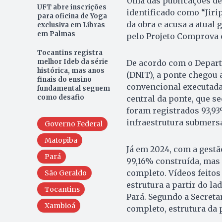
Uma das publicações des
UFT abre inscrições
identificado como “Jiri
para oficina de Yoga
da obra e acusa a atual 
exclusiva em Libras
em Palmas
pelo Projeto Comprova e
Tocantins registra
melhor Ideb da série
De acordo com o Depart
histórica, mas anos
(DNIT), a ponte chegou 
finais do ensino
convencional executada.
fundamental seguem
como desafio
central da ponte, que s
foram registrados 93,93
infraestrutura submersa
Governo Federal
Matopiba
Já em 2024, com a gestã
Pará
99,16% construída, mas
completo. Vídeos feitos
São Geraldo
estrutura a partir do l
Tocantins
Pará. Segundo a Secreta
Xambioá
completo, estrutura da p