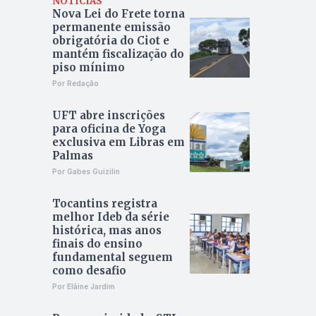
NOTÍCIAS
Nova Lei do Frete torna
permanente emissão
obrigatória do Ciot e
mantém fiscalização do
piso mínimo
Por Redação
UFT abre inscrições
para oficina de Yoga
exclusiva em Libras em
Palmas
Por Gabes Guizilin
Tocantins registra
melhor Ideb da série
histórica, mas anos
finais do ensino
fundamental seguem
como desafio
Por Elâine Jardim