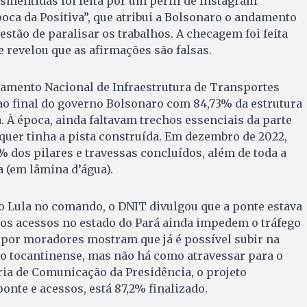
mentidas foi feita por um perfil de Instagram
poca da Positiva”, que atribui a Bolsonaro o andamento
gestão de paralisar os trabalhos. A checagem foi feita
 revelou que as afirmações são falsas.
amento Nacional de Infraestrutura de Transportes
ao final do governo Bolsonaro com 84,73% da estrutura
 À época, ainda faltavam trechos essenciais da parte
equer tinha a pista construída. Em dezembro de 2022,
% dos pilares e travessas concluídos, além de toda a
 (em lâmina d’água).
o Lula no comando, o DNIT divulgou que a ponte estava
 os acessos no estado do Pará ainda impedem o tráfego
 por moradores mostram que já é possível subir na
ado tocantinense, mas não há como atravessar para o
ria de Comunicação da Presidência, o projeto
onte e acessos, está 87,2% finalizado.