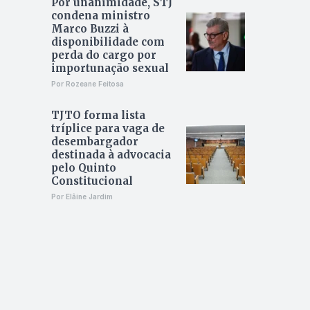
Por unanimidade, STJ
condena ministro
Marco Buzzi à
disponibilidade com
perda do cargo por
importunação sexual
Por Rozeane Feitosa
TJTO forma lista
tríplice para vaga de
desembargador
destinada à advocacia
pelo Quinto
Constitucional
Por Elâine Jardim