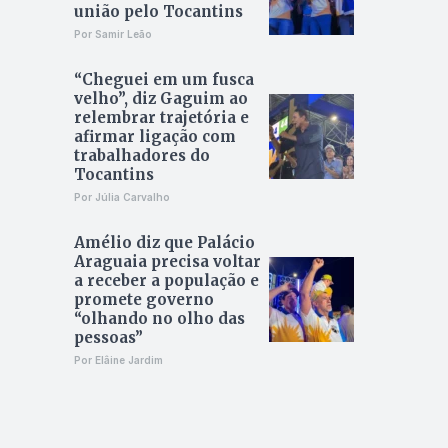
união pelo Tocantins
Por Samir Leão
“Cheguei em um fusca
velho”, diz Gaguim ao
relembrar trajetória e
afirmar ligação com
trabalhadores do
Tocantins
Por Júlia Carvalho
Amélio diz que Palácio
Araguaia precisa voltar
a receber a população e
promete governo
“olhando no olho das
pessoas”
Por Elâine Jardim