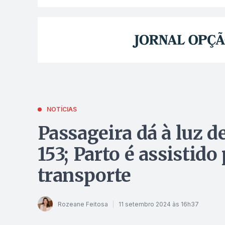
NOTÍCIAS
Passageira dá à luz d
153; Parto é assistido
transporte
Rozeane Feitosa
11 setembro 2024 às 16h37