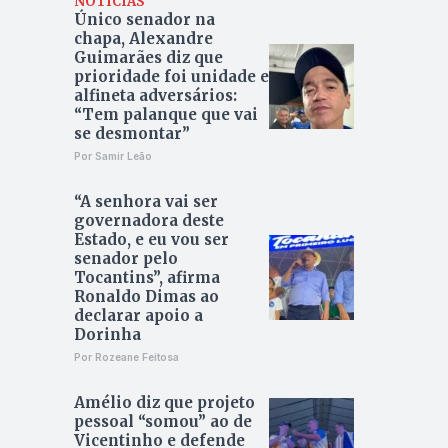
NOTÍCIAS
Único senador na
chapa, Alexandre
Guimarães diz que
prioridade foi unidade e
alfineta adversários:
“Tem palanque que vai
se desmontar”
Por Samir Leão
“A senhora vai ser
governadora deste
Estado, e eu vou ser
senador pelo
Tocantins”, afirma
Ronaldo Dimas ao
declarar apoio a
Dorinha
Por Rozeane Feitosa
Amélio diz que projeto
pessoal “somou” ao de
Vicentinho e defende