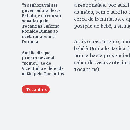
a responsável por auxili
“A senhora vai ser
governadora deste
as mãos, sem o auxílio
Estado, e eu vou ser
cerca de 15 minutos, e 
senador pelo
posição do bebê, a situ
Tocantins”, afirma
Ronaldo Dimas ao
declarar apoio a
Após o nascimento, o mo
Dorinha
bebê à Unidade Básica 
Amélio diz que
nunca havia presenciad
projeto pessoal
saber de casos anterio
“somou” ao de
Vicentinho e defende
Tocantins).
união pelo Tocantins
Tocantins