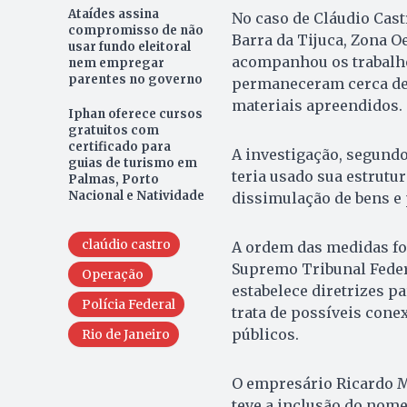
Ataídes assina
No caso de Cláudio Cast
compromisso de não
Barra da Tijuca, Zona O
usar fundo eleitoral
acompanhou os trabalho
nem empregar
parentes no governo
permaneceram cerca de 
materiais apreendidos.
Iphan oferece cursos
gratuitos com
certificado para
A investigação, segundo 
guias de turismo em
teria usado sua estrutur
Palmas, Porto
Nacional e Natividade
dissimulação de bens e 
claúdio castro
A ordem das medidas fo
Supremo Tribunal Federa
Operação
estabelece diretrizes p
Polícia Federal
trata de possíveis cone
públicos.
Rio de Janeiro
O empresário Ricardo M
teve a inclusão do nome 