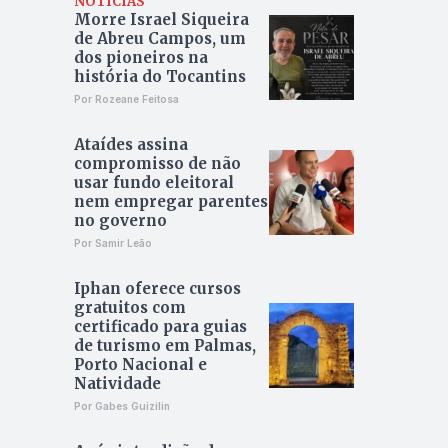
NOTÍCIAS
Morre Israel Siqueira
de Abreu Campos, um
dos pioneiros na
história do Tocantins
Por Rozeane Feitosa
Ataídes assina
compromisso de não
usar fundo eleitoral
nem empregar parentes
no governo
Por Samir Leão
Iphan oferece cursos
gratuitos com
certificado para guias
de turismo em Palmas,
Porto Nacional e
Natividade
Por Gabes Guizilin