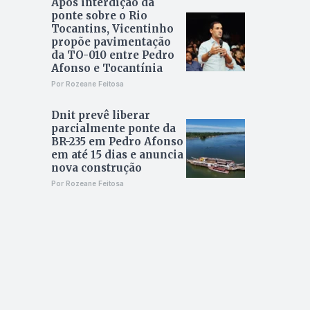
Após interdição da
ponte sobre o Rio
Tocantins, Vicentinho
propõe pavimentação
da TO-010 entre Pedro
Afonso e Tocantínia
Por Rozeane Feitosa
Dnit prevê liberar
parcialmente ponte da
BR-235 em Pedro Afonso
em até 15 dias e anuncia
nova construção
Por Rozeane Feitosa