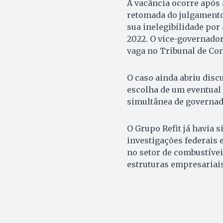
A vacância ocorre após 
retomada do julgamento 
sua inelegibilidade por
2022. O vice-governado
vaga no Tribunal de Con
O caso ainda abriu dis
escolha de um eventual
simultânea de governado
O Grupo Refit já havia 
investigações federais 
no setor de combustívei
estruturas empresariai