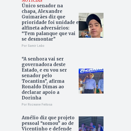
NOTÍCIAS
Único senador na
chapa, Alexandre
Guimarães diz que
prioridade foi unidade e
alfineta adversários:
“Tem palanque que vai
se desmontar”
Por Samir Leão
“A senhora vai ser
governadora deste
Estado, e eu vou ser
senador pelo
Tocantins”, afirma
Ronaldo Dimas ao
declarar apoio a
Dorinha
Por Rozeane Feitosa
Amélio diz que projeto
pessoal “somou” ao de
Vicentinho e defende