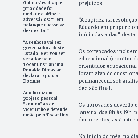
prejuízos.
Guimarães diz que
prioridade foi
unidade e alfineta
“A rapidez na resoluçã
adversários: “Tem
palanque que vai se
Eduardo em proporciona
desmontar”
início das aulas”, dest
“A senhora vai ser
governadora deste
Os convocados incluem 
Estado, e eu vou ser
educacional (monitor de
senador pelo
Tocantins”, afirma
orientador educacional 
Ronaldo Dimas ao
foram alvo de question
declarar apoio a
permanecem sob análise 
Dorinha
decisão final.
Amélio diz que
projeto pessoal
“somou” ao de
Os aprovados deverão co
Vicentinho e defende
janeiro, das 8h às 19h, 
união pelo Tocantins
documentos, assinatura 
No início do mês, no di