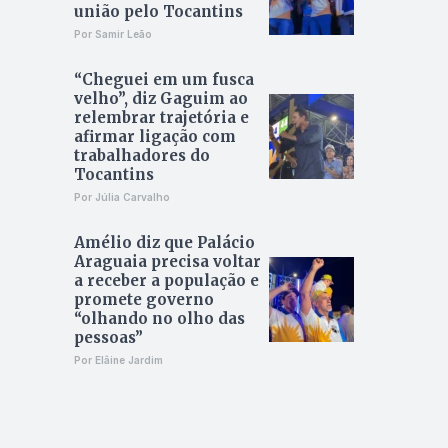
união pelo Tocantins
Por Samir Leão
“Cheguei em um fusca
velho”, diz Gaguim ao
relembrar trajetória e
afirmar ligação com
trabalhadores do
Tocantins
Por Júlia Carvalho
Amélio diz que Palácio
Araguaia precisa voltar
a receber a população e
promete governo
“olhando no olho das
pessoas”
Por Elâine Jardim