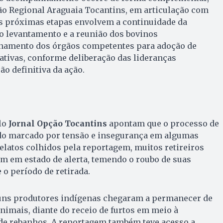
o Regional Araguaia Tocantins, em articulação com
As próximas etapas envolvem a continuidade da
, o levantamento e a reunião dos bovinos
namento dos órgãos competentes para adoção de
ativas, conforme deliberação das lideranças
ão definitiva da ação.
lo
Jornal Opção Tocantins
apontam que o processo de
ido marcado por tensão e insegurança em algumas
relatos colhidos pela reportagem, muitos retireiros
 em estado de alerta, temendo o roubo de suas
 o período de retirada.
guns produtores indígenas chegaram a permanecer de
animais, diante do receio de furtos em meio à
e rebanhos. A reportagem também teve acesso a