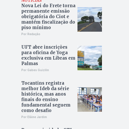
NOTÍCIAS
Nova Lei do Frete torna
permanente emissão
obrigatória do Ciot e
mantém fiscalização do
piso mínimo
Por Redação
UFT abre inscrições
para oficina de Yoga
exclusiva em Libras em
Palmas
Por Gabes Guizilin
Tocantins registra
melhor Ideb da série
histórica, mas anos
finais do ensino
fundamental seguem
como desafio
Por Elâine Jardim