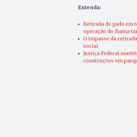
Entenda:
Retirada de gado em t
operação do Ibama ta
O impasse da retirada
sociai
Justiça Federal manté
construções em parqu