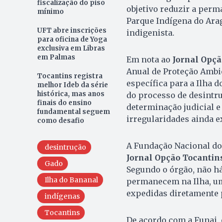
fiscalização do piso
objetivo reduzir a per
mínimo
Parque Indígena do Arag
UFT abre inscrições
indigenista.
para oficina de Yoga
exclusiva em Libras
em Palmas
Em nota ao
Jornal Opçã
Anual de Proteção Ambi
Tocantins registra
específica para a Ilha 
melhor Ideb da série
histórica, mas anos
do processo de desintru
finais do ensino
determinação judicial e
fundamental seguem
irregularidades ainda e
como desafio
A Fundação Nacional do
desintrução
Jornal Opção Tocantin
Gado
Segundo o órgão, não h
Ilha do Bananal
permanecem na Ilha, uma
expedidas diretamente 
indígenas
Tocantins
De acordo com a Funai