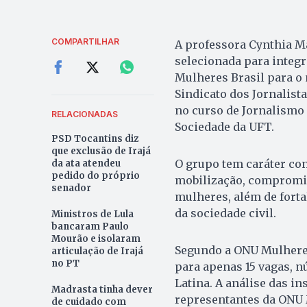
COMPARTILHAR
A professora Cynthia Ma
selecionada para integr
Mulheres Brasil para o 
Sindicato dos Jornalist
no curso de Jornalism
RELACIONADAS
Sociedade da UFT.
PSD Tocantins diz
que exclusão de Irajá
O grupo tem caráter cons
da ata atendeu
pedido do próprio
mobilização, compromiss
senador
mulheres, além de forta
da sociedade civil.
Ministros de Lula
bancaram Paulo
Mourão e isolaram
Segundo a ONU Mulheres
articulação de Irajá
no PT
para apenas 15 vagas, 
Latina. A análise das i
Madrasta tinha dever
representantes da ONU 
de cuidado com