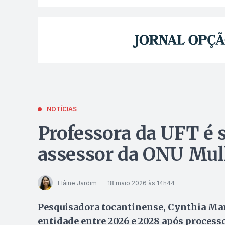
NOTÍCIAS
Professora da UFT é 
assessor da ONU Mulh
Elâine Jardim
18 maio 2026 às 14h44
Pesquisadora tocantinense, Cynthia Mar
entidade entre 2026 e 2028 após process