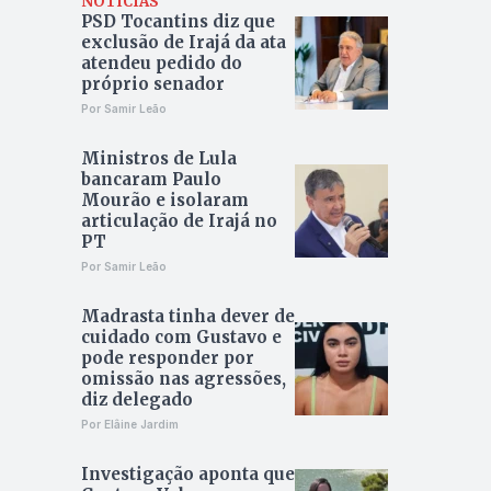
NOTÍCIAS
PSD Tocantins diz que
exclusão de Irajá da ata
atendeu pedido do
próprio senador
Por Samir Leão
Ministros de Lula
bancaram Paulo
Mourão e isolaram
articulação de Irajá no
PT
Por Samir Leão
Madrasta tinha dever de
cuidado com Gustavo e
pode responder por
omissão nas agressões,
diz delegado
Por Elâine Jardim
Investigação aponta que