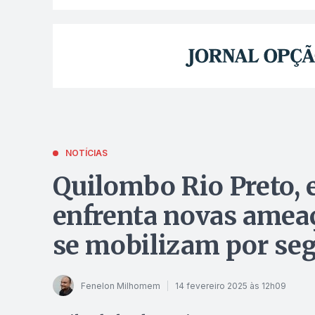
NOTÍCIAS
Quilombo Rio Preto, 
enfrenta novas ameaç
se mobilizam por se
Fenelon Milhomem
14 fevereiro 2025 às 12h09