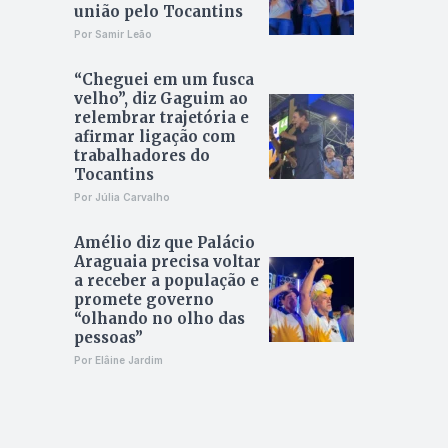
união pelo Tocantins
Por Samir Leão
“Cheguei em um fusca
velho”, diz Gaguim ao
relembrar trajetória e
afirmar ligação com
trabalhadores do
Tocantins
Por Júlia Carvalho
Amélio diz que Palácio
Araguaia precisa voltar
a receber a população e
promete governo
“olhando no olho das
pessoas”
Por Elâine Jardim