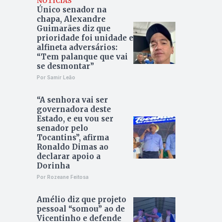
NOTÍCIAS
Único senador na
chapa, Alexandre
Guimarães diz que
prioridade foi unidade e
alfineta adversários:
“Tem palanque que vai
se desmontar”
Por Samir Leão
“A senhora vai ser
governadora deste
Estado, e eu vou ser
senador pelo
Tocantins”, afirma
Ronaldo Dimas ao
declarar apoio a
Dorinha
Por Rozeane Feitosa
Amélio diz que projeto
pessoal “somou” ao de
Vicentinho e defende