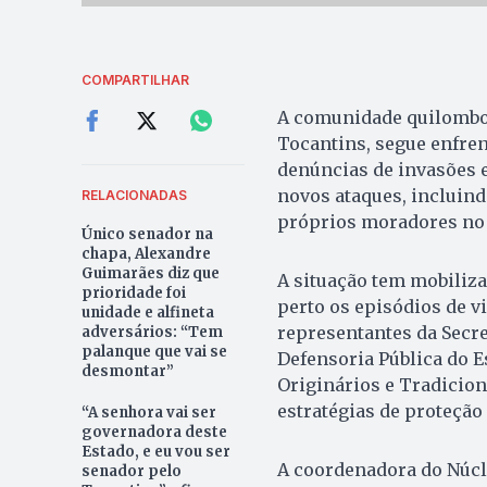
COMPARTILHAR
A comunidade quilombola
Tocantins, segue enfre
denúncias de invasões 
novos ataques, incluind
RELACIONADAS
próprios moradores no t
Único senador na
chapa, Alexandre
Guimarães diz que
A situação tem mobiliz
prioridade foi
perto os episódios de vi
unidade e alfineta
representantes da Secre
adversários: “Tem
palanque que vai se
Defensoria Pública do E
desmontar”
Originários e Tradicion
estratégias de proteção
“A senhora vai ser
governadora deste
Estado, e eu vou ser
A coordenadora do Núcle
senador pelo