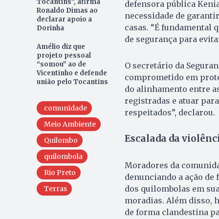
Tocantins”, afirma
defensora pública Kenia
Ronaldo Dimas ao
necessidade de garanti
declarar apoio a
casas. “É fundamental q
Dorinha
de segurança para evita
Amélio diz que
projeto pessoal
“somou” ao de
O secretário da Seguran
Vicentinho e defende
comprometido em proteg
união pelo Tocantins
do alinhamento entre a
registradas e atuar par
comunidade
respeitados”, declarou.
Meio Ambiente
Escalada da violênc
Quilombo
quilombola
Moradores da comunidad
Rio Preto
denunciando a ação de f
dos quilombolas em sua 
Terras
moradias. Além disso, h
de forma clandestina pa