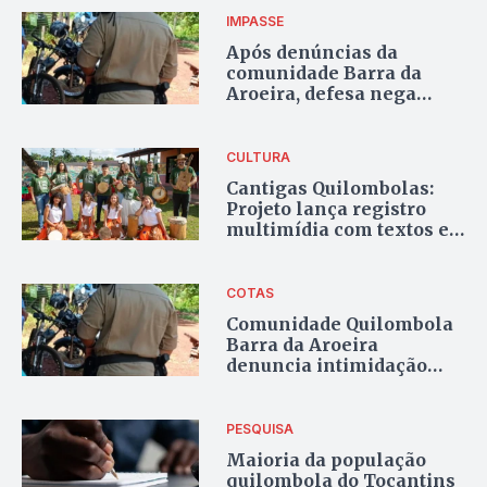
IMPASSE
Após denúncias da
comunidade Barra da
Aroeira, defesa nega
intimidação em
declaração étnica
quilombola
CULTURA
Cantigas Quilombolas:
Projeto lança registro
multimídia com textos e
músicas das
comunidades Mumbuca e
Barra do Aroeira
COTAS
Comunidade Quilombola
Barra da Aroeira
denuncia intimidação
policial para declaração
étnica de estudante
PESQUISA
Maioria da população
quilombola do Tocantins