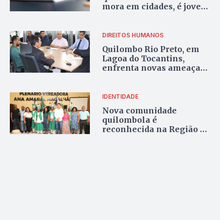
mora em cidades, é jovem
e enfrenta dificuldades
de saneamento, diz Censo
2022
DIREITOS HUMANOS
Quilombo Rio Preto, em
Lagoa do Tocantins,
enfrenta novas ameaças
de grileiros e órgãos se
mobilizam por segurança
IDENTIDADE
Nova comunidade
quilombola é
reconhecida na Região da
Taboca, em Monte do
Carmo