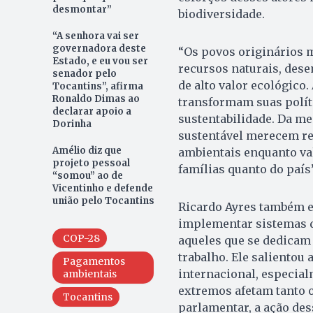
desmontar”
biodiversidade.
“A senhora vai ser
governadora deste
“Os povos originários m
Estado, e eu vou ser
recursos naturais, des
senador pelo
de alto valor ecológico.
Tocantins”, afirma
Ronaldo Dimas ao
transformam suas políti
declarar apoio a
sustentabilidade. Da m
Dorinha
sustentável merecem r
Amélio diz que
ambientais enquanto v
projeto pessoal
famílias quanto do país
“somou” ao de
Vicentinho e defende
união pelo Tocantins
Ricardo Ayres também e
implementar sistemas d
COP-28
aqueles que se dedicam
trabalho. Ele saliento
Pagamentos
internacional, especia
ambientais
extremos afetam tanto 
Tocantins
parlamentar, a ação des