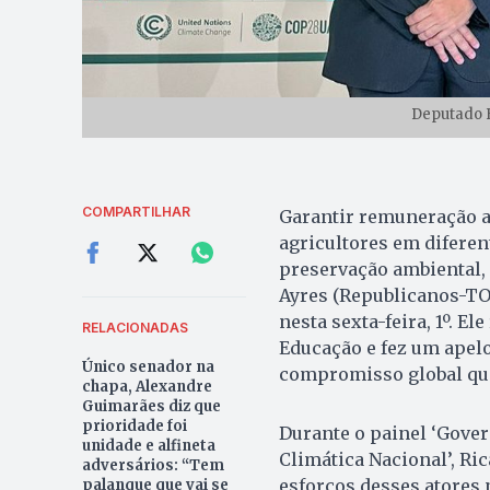
Deputado F
COMPARTILHAR
Garantir remuneração ao
agricultores em difere
preservação ambiental, 
Ayres (Republicanos-TO)
nesta sexta-feira, 1º. 
RELACIONADAS
Educação e fez um apel
Único senador na
compromisso global que
chapa, Alexandre
Guimarães diz que
prioridade foi
Durante o painel ‘Gover
unidade e alfineta
Climática Nacional’, Ri
adversários: “Tem
esforços desses atores 
palanque que vai se