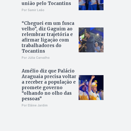
união pelo Tocantins
Por Samir Leão
“Cheguei em um fusca
velho”, diz Gaguim ao
relembrar trajetória e
afirmar ligação com
trabalhadores do
Tocantins
Por Júlia Carvalho
Amélio diz que Palácio
Araguaia precisa voltar
a receber a população e
promete governo
“olhando no olho das
pessoas”
Por Elâine Jardim