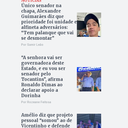
NOTÍCIAS
Único senador na
chapa, Alexandre
Guimarães diz que
prioridade foi unidade e
alfineta adversários:
“Tem palanque que vai
se desmontar”
Por Samir Leão
“A senhora vai ser
governadora deste
Estado, e eu vou ser
senador pelo
Tocantins”, afirma
Ronaldo Dimas ao
declarar apoio a
Dorinha
Por Rozeane Feitosa
Amélio diz que projeto
pessoal “somou” ao de
Vicentinho e defende